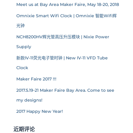
Meet us at Bay Area Maker Faire, May 18-20, 2018
Omnixie Smart Wifi Clock | Omnixie 智能Wifi辉
光钟
NCH8200HV辉光管高压升压模块 | Nixie Power
Supply
新款IV-11荧光电子管时钟 | New IV-11 VFD Tube
Clock
Maker Faire 2017 !!!
2017.5.19-21 Maker Faire Bay Area. Come to see
my designs!
2017 Happy New Year!
近期评论