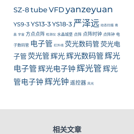
yanzeyuan
tube
VFD
SZ-8
严泽远
YS13-3
YS18-3
YS9-3
动态扫描
南
方点点阵
点阵时钟
水晶城堡
点阵
点阵钟
电
昌
宇宙
检测仪
电子管
荧光数码管
荧光电
子数码管
红外线
辉光数码管
辉光
荧光管
辉光
子管
辉光管
电子管
辉光电子钟
辉光
辉光钟
管电子钟
遥控器
风光
相关文章