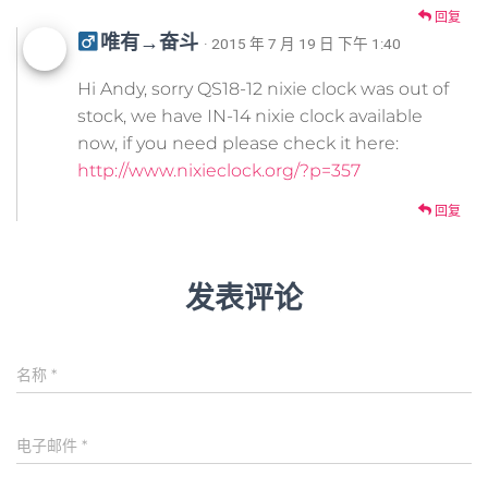
回复
唯有→奋斗
· 2015 年 7 月 19 日 下午 1:40
Hi Andy, sorry QS18-12 nixie clock was out of
stock, we have IN-14 nixie clock available
now, if you need please check it here:
http://www.nixieclock.org/?p=357
回复
发表评论
名称
*
电子邮件
*