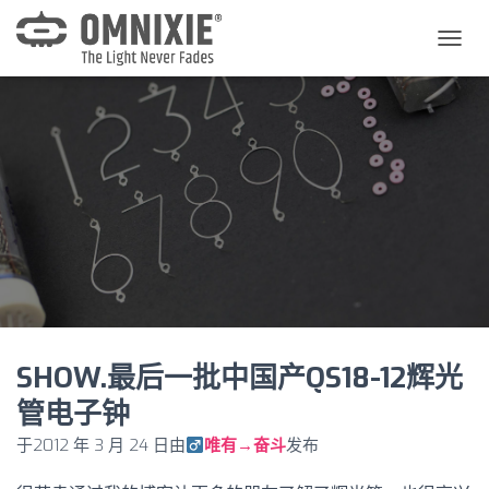
切
换
导
航
SHOW.最后一批中国产QS18-12辉光
管电子钟
于
2012 年 3 月 24 日
由
唯有→奋斗
发布