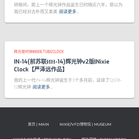
转眼间，距上一个辉光钟作品诞生已时隔近六年，原以为
我已经对古朴而又柔美
阅读更多…
辉光管时钟|NIXIETUBECLOCK
IN-14(前苏联ИН-14)辉光钟v2版|Nixie
Clock【严泽远作品】
我的上一代IN-14辉光钟诞生于3个多月前，延续了QS18-
12辉光钟
阅读更多…
首页 | MAIN
NIXIE/VFD博物馆 | MUSEUM