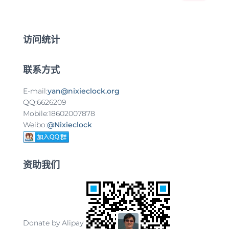
：
访问统计
联系方式
E-mail:
yan@nixieclock.org
QQ:6626209
Mobile:18602007878
Weibo:
@Nixieclock
资助我们
Donate by Alipay