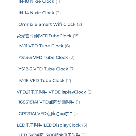
IN-18 Nixie Clock
(1)
IN-14 Nixie Clock
(2)
Omnixie Smart Wifi Clock
(2)
荧光管时钟|VFDTubeClock
(15)
IV-11 VFD Tube Clock
(6)
YS13-3 VFD Tube Clock
(2)
YS18-3 VFD Tube Clock
(7)
IV-18 VFD Tube Clock
(2)
VFD屏电子时钟|VFDDisplayClock
(2)
168S181A1 VFD点阵动画时钟
(1)
GP1211AI VFD点阵动画时钟
(1)
LED电子时钟|LEDDisplayClock
(5)
LED 5×7点阵 3×10组合电子时钟
(2)