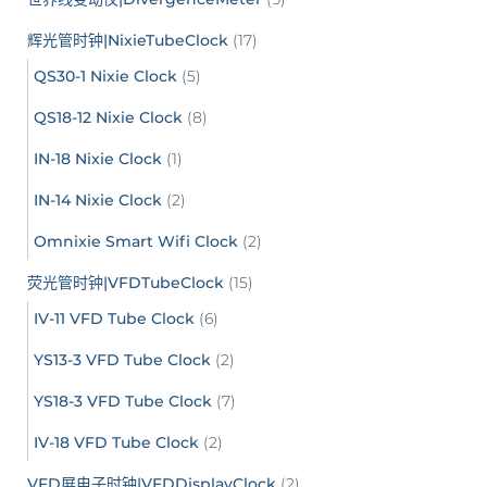
辉光管时钟|NixieTubeClock
(17)
QS30-1 Nixie Clock
(5)
QS18-12 Nixie Clock
(8)
IN-18 Nixie Clock
(1)
IN-14 Nixie Clock
(2)
Omnixie Smart Wifi Clock
(2)
荧光管时钟|VFDTubeClock
(15)
IV-11 VFD Tube Clock
(6)
YS13-3 VFD Tube Clock
(2)
YS18-3 VFD Tube Clock
(7)
IV-18 VFD Tube Clock
(2)
VFD屏电子时钟|VFDDisplayClock
(2)