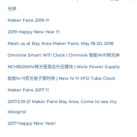
光钟
Maker Faire 2019 !!!
2019 Happy New Year !!!
Meet us at Bay Area Maker Faire, May 18-20, 2018
Omnixie Smart Wifi Clock | Omnixie 智能Wifi辉光钟
NCH8200HV辉光管高压升压模块 | Nixie Power Supply
新款IV-11荧光电子管时钟 | New IV-11 VFD Tube Clock
Maker Faire 2017 !!!
2017.5.19-21 Maker Faire Bay Area. Come to see my
designs!
2017 Happy New Year!