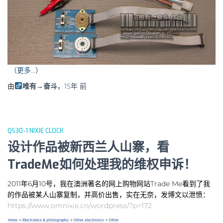
（更多…）
由
唯有→奋斗
，
15年
前
QS30-1 NIXIE CLOCK
设计作品被新西兰人山寨，看
TradeMe如何处理我的维权申诉！
2011年6月10号，我在澳洲著名的网上购物网站Trade Me看到了我
的作品被某人山寨复制，并高价出售，实在无奈，发博文以泄愤：
https://www.omnixie.cn/wordpress/?p=172