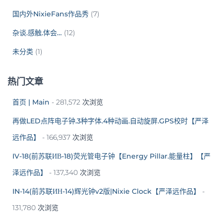
国内外NixieFans作品秀
(7)
杂谈.感触.体会…
(12)
未分类
(1)
热门文章
首页 | Main
- 281,572 次浏览
再做LED点阵电子钟.3种字体.4种动画.自动旋屏.GPS校时【严泽
远作品】
- 166,937 次浏览
IV-18(前苏联ИВ-18)荧光管电子钟【Energy Pillar.能量柱】【严
泽远作品】
- 137,340 次浏览
IN-14(前苏联ИН-14)辉光钟v2版|Nixie Clock【严泽远作品】
-
131,780 次浏览