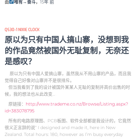
由
唯有→奋斗
，
15年
前
QS30-1 NIXIE CLOCK
原以为只有中国人搞山寨，没想到我
的作品竟然被国外无耻复制，无奈还
是感叹？
原以为只有中国人爱搞山寨，虽然我从不用山寨的产品，而且我
觉得自己好像对山寨并不是很排斥。
但当我看到了我的设计被国外某某人无耻的复制并高价出售的时
候，我的想法也从此改变…
原链接：
http://www.trademe.co.nz/Browse/Listing.aspx?
id=383078795
所有的电路原理图、PCB板图、软件全部都是我设计的，它竟然
很义正言辞的说“ I designed and made it, here in New
Zealand. Total hours: 180, however as I’m busy everyday