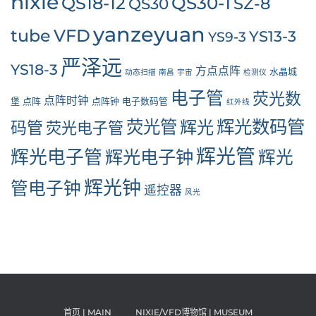
nixie
QS30-1
QS18-12
SZ-8
QS30
yanzeyuan
tube
VFD
YS13-3
YS9-3
严泽远
YS18-3
方点点阵
水晶城
动态扫描
南昌
宇宙
检测仪
电子管
荧光数
点阵时钟
堡
点阵
点阵钟
电子数码管
红外线
辉光数码管
荧光管
辉光
码管
荧光电子管
辉光管
辉光电子管
辉光电子钟
辉光
辉光钟
管电子钟
遥控器
风光
首页 | MAIN
NIXIE/VFD博物馆 | MUSEUM