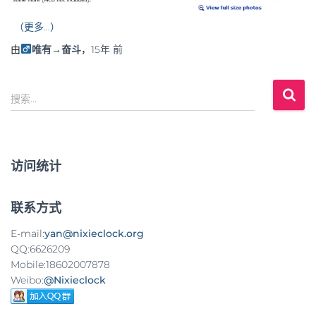
（更多…）
由
唯有→奋斗
，
15年
前
搜
搜索…
索
：
访问统计
联系方式
E-mail:
yan@nixieclock.org
QQ:6626209
Mobile:18602007878
Weibo:
@Nixieclock