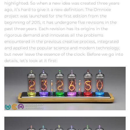
highlighted. So when a new idea was created three years
ago, it’s hard to give it a new definition. The Omnixie
project was launched for the first edition from the
beginning of 2015, it has undergone five revisions in the
past three years. Each revision has its origins in the
rigorous demand and innovates all the problems
encountered in the previous creative process, integrated
and applied the popular science and modern technology,
but never leave the essence of the clock. Before we go into
details, let’s look at it first: