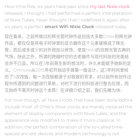
How time flies, six years have past since
my last Nixie clock
released, I thought I had performed a perfect interpretation
of Nixie Tubes, never thought that I redefined it again after
six years, a perfect
smart Wifi Nixie Clock
released today.
现在看来，之前所做过的辉光管时钟作品包括大多数DIYer的辉光钟
作品，都仅仅是将电子时钟里的显示器件这个元素替换成了辉光
管，而后或多或少的对外观加以修饰，使其Hold的住辉光管古典的
气场，除此之外，所谓的跨越时空的古老器件与现代科技的完美结
合并不凸显。所以在3年前萌生新的想法时，许久未能赋予她新的定
义。Omnixie从2015年初开始动手做第一版设计，这3年时间里经
历了5次改版，每一次改版都源于对极致的苛求，对以前所有创作过
程中所遇到的问题进行革新，对时下流行的科技进行整合应用，而
又始终不离开时钟这个本质！在详细介绍之前，我们先睹为快：
For now though, all Nixie clocks that have been done before
include most of DIYer’s Nixie clocks are merely replaced the
element of display components with Nixie tubes, and the
appearance was modified to make it more classical. In
addition, the perfect combination of the so-called time-
spaced ancient devices and modern technology is not