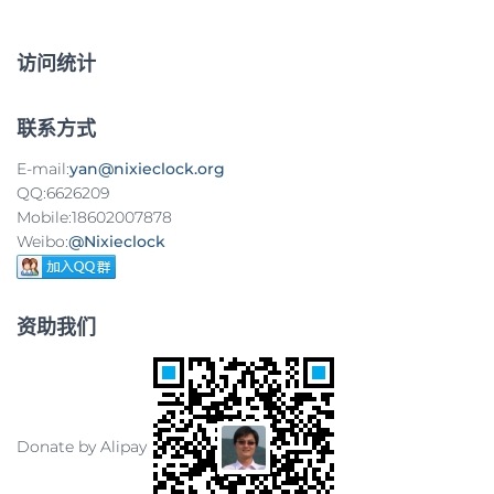
访问统计
联系方式
E-mail:
yan@nixieclock.org
QQ:6626209
Mobile:18602007878
Weibo:
@Nixieclock
资助我们
Donate by Alipay