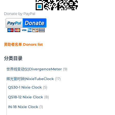
Donate by PayPal
资助者名单 Donors list
分类目录
世界线变动仪|DivergenceMeter
(9)
辉光管时钟|NixieTubeClock
(17)
QS30-1 Nixie Clock
(5)
QS18-12 Nixie Clock
(8)
IN-18 Nixie Clock
(1)