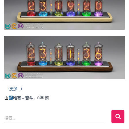
（更多…）
由
唯有→奋斗
，
8年
前
搜
搜索…
索
：