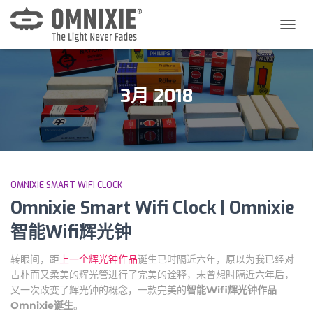
切
换
导
航
3月 2018
OMNIXIE SMART WIFI CLOCK
Omnixie Smart Wifi Clock | Omnixie
智能Wifi辉光钟
转眼间，距
上一个辉光钟作品
诞生已时隔近六年，原以为我已经对
古朴而又柔美的辉光管进行了完美的诠释，未曾想时隔近六年后，
又一次改变了辉光钟的概念，一款完美的
智能Wifi辉光钟作品
Omnixie诞生
。