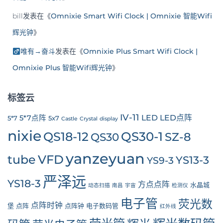
bill
发表在《
Omnixie Smart Wifi Clock | Omnixie 智能Wifi
辉光钟
》
唯有→奋斗
发表在《
Omnixie Plus Smart Wifi Clock |
Omnixie Plus 智能Wifi辉光钟
》
标签云
IV-11
LED
LED点阵
5*7点阵
5*7
5x7
Castle
Crystal
display
nixie
QS30-1
QS18-12
SZ-8
QS30
yanzeyuan
tube
VFD
YS13-3
YS9-3
严泽远
YS18-3
方点点阵
水晶城
动态扫描
南昌
宇宙
检测仪
电子管
荧光数
点阵时钟
堡
点阵
点阵钟
电子数码管
红外线