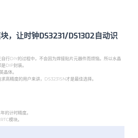
块，让时钟DS3231/DS1302自动识
自行DIY的过程中，不会因为焊接贴片元器件而烦恼。所以水晶
是DIP封装。
石英晶体。
高精度的用户来讲，DS3231SN才是最佳选择。
每年的计时精度。
RTC模块。