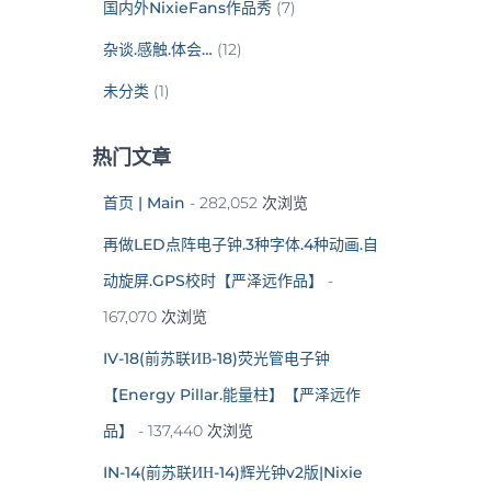
国内外NixieFans作品秀
(7)
杂谈.感触.体会…
(12)
未分类
(1)
热门文章
首页 | Main
- 282,052 次浏览
再做LED点阵电子钟.3种字体.4种动画.自
动旋屏.GPS校时【严泽远作品】
-
167,070 次浏览
IV-18(前苏联ИВ-18)荧光管电子钟
【Energy Pillar.能量柱】【严泽远作
品】
- 137,440 次浏览
IN-14(前苏联ИН-14)辉光钟v2版|Nixie