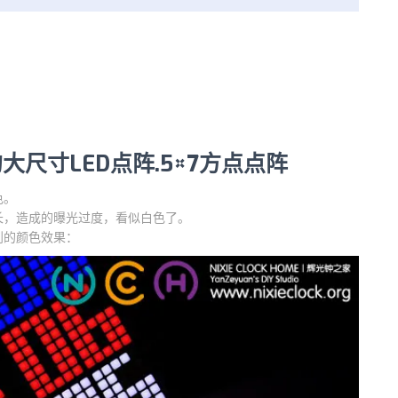
尺寸LED点阵.5×7方点点阵
色。
长，造成的曝光过度，看似白色了。
到的颜色效果：