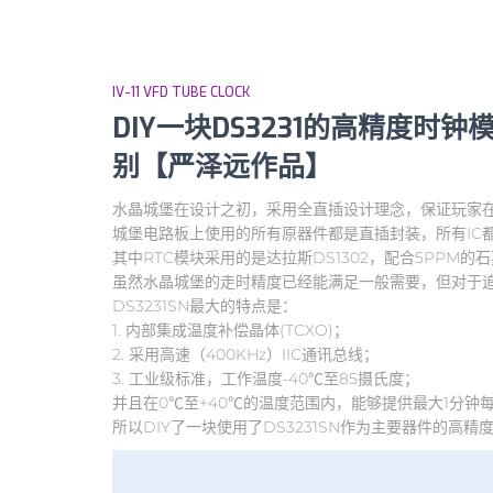
IV-11 VFD TUBE CLOCK
DIY一块DS3231的高精度时钟模
别【严泽远作品】
水晶城堡在设计之初，采用全直插设计理念，保证玩家在
城堡电路板上使用的所有原器件都是直插封装，所有IC都
其中RTC模块采用的是达拉斯DS1302，配合5PPM的
虽然水晶城堡的走时精度已经能满足一般需要，但对于追求
DS3231SN最大的特点是：
1. 内部集成温度补偿晶体(TCXO)；
2. 采用高速（400KHz）IIC通讯总线；
3. 工业级标准，工作温度-40℃至85摄氏度；
并且在0℃至+40℃的温度范围内，能够提供最大1分钟
所以DIY了一块使用了DS3231SN作为主要器件的高精度