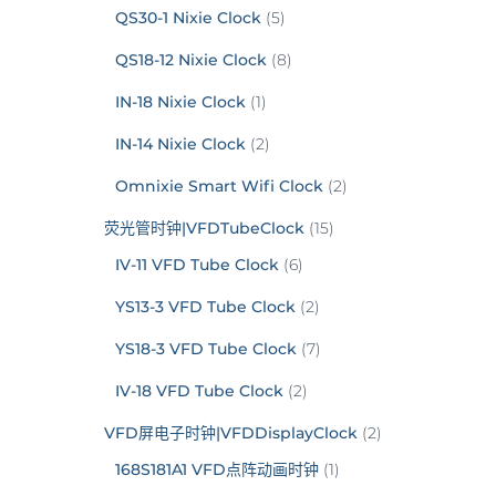
QS30-1 Nixie Clock
(5)
QS18-12 Nixie Clock
(8)
IN-18 Nixie Clock
(1)
IN-14 Nixie Clock
(2)
Omnixie Smart Wifi Clock
(2)
荧光管时钟|VFDTubeClock
(15)
IV-11 VFD Tube Clock
(6)
YS13-3 VFD Tube Clock
(2)
YS18-3 VFD Tube Clock
(7)
IV-18 VFD Tube Clock
(2)
VFD屏电子时钟|VFDDisplayClock
(2)
168S181A1 VFD点阵动画时钟
(1)