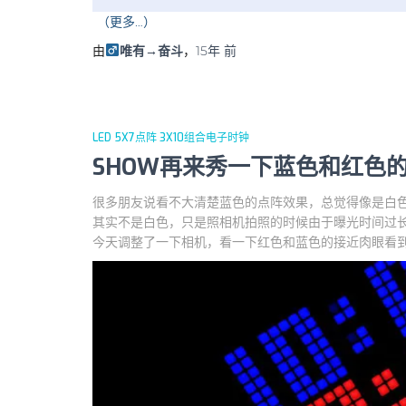
（更多…）
由
唯有→奋斗
，
15年
前
LED 5X7点阵 3X10组合电子时钟
SHOW再来秀一下蓝色和红色的大
很多朋友说看不大清楚蓝色的点阵效果，总觉得像是白
其实不是白色，只是照相机拍照的时候由于曝光时间过
今天调整了一下相机，看一下红色和蓝色的接近肉眼看