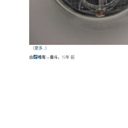
（更多…）
由
唯有→奋斗
，
15年
前