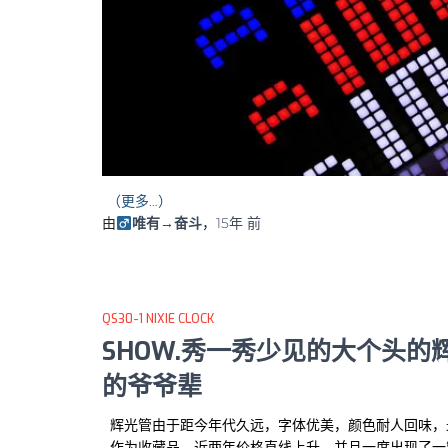
（更多…）
由
唯有→奋斗
，
15年
前
QS30-1 NIXIE CLOCK
SHOW.秀一秀少见的大个头的辉光管(Ni
的爷爷辈
辉光管由于距今年代久远，字体优美，颜色耐人回味，
作为收藏品，近两年价格直线上升，并且一度出现了一