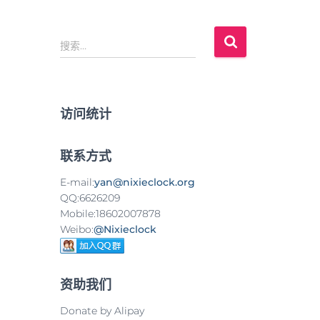
搜
搜索…
索
：
访问统计
联系方式
E-mail:
yan@nixieclock.org
QQ:6626209
Mobile:18602007878
Weibo:
@Nixieclock
资助我们
Donate by Alipay