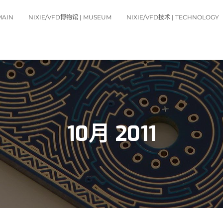
MAIN
NIXIE/VFD博物馆 | MUSEUM
NIXIE/VFD技术 | TECHNOLOGY
10月 2011