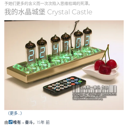
予她们更多的含义而一次次陷入思维枯竭的死潭。
Crystal Castle
我的水晶城堡
（更多…）
由
唯有→奋斗
，
15年
前