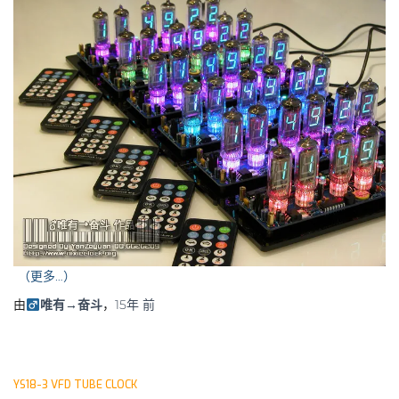
（更多…）
由
唯有→奋斗
，
15年
前
YS18-3 VFD TUBE CLOCK