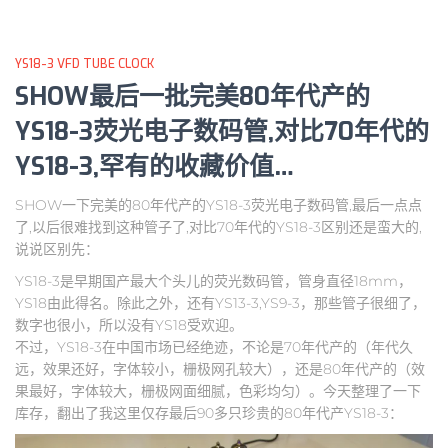
YS18-3 VFD TUBE CLOCK
SHOW最后一批完美80年代产的
YS18-3荧光电子数码管,对比70年代的
YS18-3,罕有的收藏价值…
SHOW一下完美的80年代产的YS18-3荧光电子数码管,最后一点点
了,以后很难找到这种管子了,对比70年代的YS18-3区别还是蛮大的,
说说区别先：
YS18-3是早期国产最大个头儿的荧光数码管，管身直径18mm，
YS18由此得名。除此之外，还有YS13-3,YS9-3，那些管子很细了，
数字也很小，所以没有YS18受欢迎。
不过，YS18-3在中国市场已经绝迹，不论是70年代产的（年代久
远，效果还好，字体较小，栅极网孔较大），还是80年代产的（效
果最好，字体较大，栅极网面细腻，色彩均匀）。今天整理了一下
库存，翻出了我这里仅存最后90多只珍贵的80年代产YS18-3：