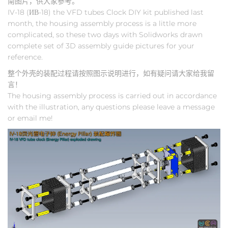
南图片，供大家参考。
IV-18 (ИВ-18) the VFD tubes Clock DIY kit published last
month, the housing assembly process is a little more
complicated, so these two days with Solidworks drawn
complete set of 3D assembly guide pictures for your
reference.
整个外壳的装配过程请按照图示说明进行，如有疑问请大家给我留
言！
The housing assembly process is carried out in accordance
with the illustration, any questions please leave a message
or email me!