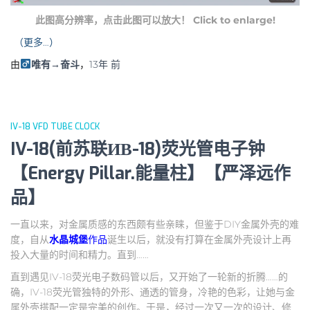
此图高分辨率，点击此图可以放大！ Click to enlarge!
（更多…）
由
唯有→奋斗
，
13年
前
IV-18 VFD TUBE CLOCK
IV-18(前苏联ИВ-18)荧光管电子钟
【Energy Pillar.能量柱】【严泽远作
品】
一直以来，对金属质感的东西颇有些亲睐，但鉴于DIY金属外壳的难
度，自从
水晶城堡
作品
诞生以后，就没有打算在金属外壳设计上再
投入大量的时间和精力。直到……
直到遇见IV-18荧光电子数码管以后，又开始了一轮新的折腾……的
确，IV-18荧光管独特的外形、通透的管身，冷艳的色彩，让她与金
属外壳搭配一定是完美的创作。于是，经过一次又一次的设计、修