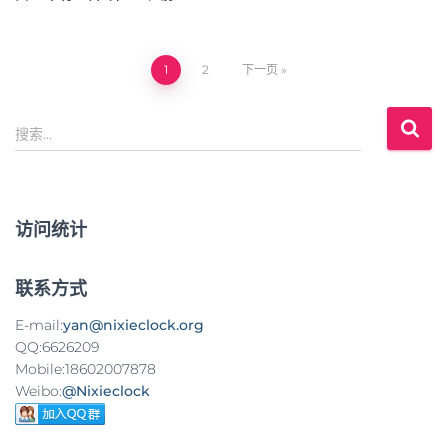
1
2
下一页
文
搜
章
搜索…
索
：
导
航
访问统计
联系方式
E-mail:
yan@nixieclock.org
QQ:6626209
Mobile:18602007878
Weibo:
@Nixieclock