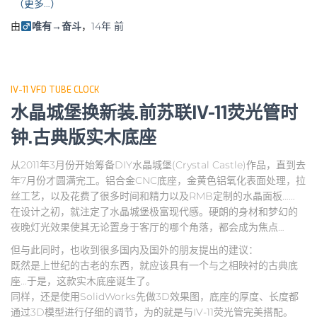
（更多…）
由
唯有→奋斗
，
14年
前
IV-11 VFD TUBE CLOCK
水晶城堡换新装.前苏联IV-11荧光管时
钟.古典版实木底座
从2011年3月份开始筹备DIY水晶城堡(Crystal Castle)作品，直到去
年7月份才圆满完工。铝合金CNC底座，金黄色铝氧化表面处理，拉
丝工艺，以及花费了很多时间和精力以及RMB定制的水晶面板……
在设计之初，就注定了水晶城堡极富现代感。硬朗的身材和梦幻的
夜晚灯光效果使其无论置身于客厅的哪个角落，都会成为焦点…
但与此同时，也收到很多国内及国外的朋友提出的建议：
既然是上世纪的古老的东西，就应该具有一个与之相映衬的古典底
座…于是，这款实木底座诞生了。
同样，还是使用SolidWorks先做3D效果图，底座的厚度、长度都
通过3D模型进行仔细的调节，为的就是与IV-11荧光管完美搭配。