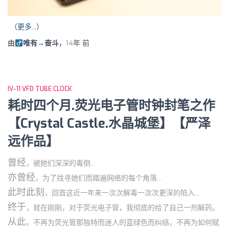
（更多…）
由
唯有→奋斗
，
14年
前
IV-11 VFD TUBE CLOCK
耗时四个月.荧光电子管时钟封笔之作
【Crystal Castle.水晶城堡】【严泽
远作品】
曾经
，被她们深深的毒倒…
亦曾经
，为了找寻她们而踏遍网络的每个角落…
此时此刻
，回首这近一年来一次次解毒一次次更深的陷入…
终于
，就在刚刚，对于荧光电子管，我彻底的给了自己一剂解药。
从此
，不再为荧光管那独特而迷人的蓝绿色而纠结，不再为如何赋