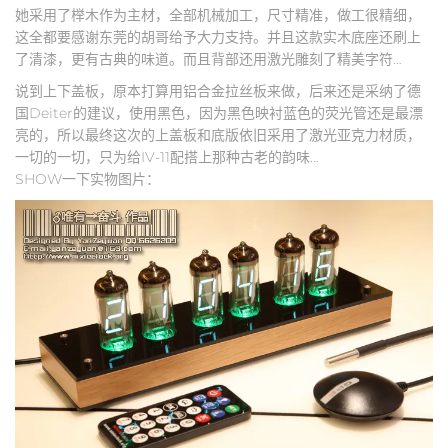
她采用了榉木作为主材，全部机械加工，尺寸精准，做工很精细，
这全都要感谢东莞的胡哥给予大力支持。并且这款实木底座还刷上
了清漆，更有古典的味道。而且背部还用激光雕刻了精美字符…
说到上下盖板，原本打算用铝合金拉丝板来做，后来还是采纳了德
国Deiter的建议，使用黑色，因为黑色映衬蓝色的荧光管还是最漂
亮的，所以最终这次的上盖板和底版依旧采用了激光亚克力材质，
一切的一切，只为给IV-11配搭上那种古老的韵味…
SHOW一下实物图片：