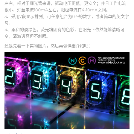
左右，相对于辉光管来讲，驱动电压更低，更安全；并且工作电流
很小，灯丝电流100mA左右，阳极电流在4-10mA之间。
3、采用7段显示排列。可任意组合为0-9的数字，或者简单的英文字
母。
4、柔和的淡绿色。荧光粉固有的色彩，在阳光下依然能够清晰可
变，清澈透亮但不刺眼。
还是先看一下实物图片，然后再做详细介绍吧：