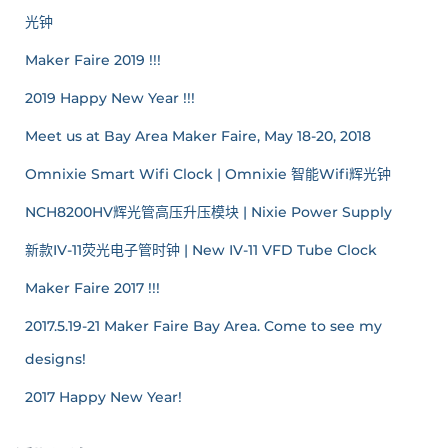
光钟
Maker Faire 2019 !!!
2019 Happy New Year !!!
Meet us at Bay Area Maker Faire, May 18-20, 2018
Omnixie Smart Wifi Clock | Omnixie 智能Wifi辉光钟
NCH8200HV辉光管高压升压模块 | Nixie Power Supply
新款IV-11荧光电子管时钟 | New IV-11 VFD Tube Clock
Maker Faire 2017 !!!
2017.5.19-21 Maker Faire Bay Area. Come to see my
designs!
2017 Happy New Year!