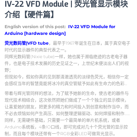
IV-22 VFD Module | 荧光管显示模块
介绍【硬件篇】
English version of this post:
IV-22 VFD Module for
Arduino [hardware design]
荧光数码管|VFD tube
，最早于1967年诞生在日本，属于真空电子
时代的显示器件的典型代表之一。
同辉光数码管(Nixie tube)一样，她也属于濒临绝迹的古老电子器
件，也是电子技术发展的历史见证之一，上世纪末便淡出人们的视
野；
但现如今，假如你真的见到那清澈透亮的淡绿色荧光，相信你一定
会感叹当年的智慧竟能将冰冷的真空管赋予如此有生命力的色彩…
带着与辉光管同样的想法，为了赋予她新的生命，使古老的器件与
现代技术相结合，这次依然把她们做成了一个个独立的显示模块，
让喜爱她的朋友，把更多的精力和时间投入到创意和制作当中，而
不必去烦恼如何产生高压、如何整理逻辑驱动、如何焊接和制作……
同样，无需硬件基础，只需要一个最简单的单片机系统，或者
Arduino系统板，4条IO口线，即可完成对几十个荧光管的显示控
制，而且每个模块还带有一个RGB全彩LED可做背光显示。