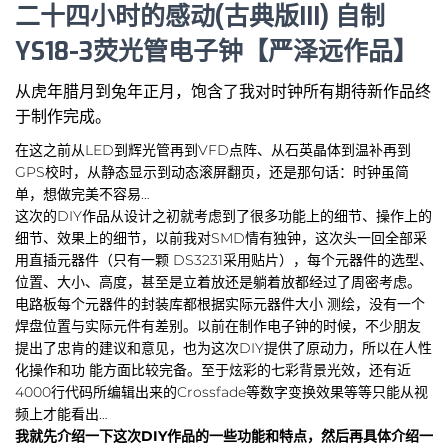
二十四小时的感动(古典版III) 自制
YS18-3荧光管电子钟【严泽远作品】
从虎年腊月到兔年正月，饱含了我对时钟所有期待新作品终
于制作完成。
在这之前从LED到辉光管再到VFD点阵、从石英晶体到温补再到
GPS校时，从静态显示到动态滚屏翻页，还是那句话：时钟虽简
单，想做完美不容易…
这次的DIY作品从设计之初就考虑到了很多功能上的细节、操作上的
细节、效果上的细节，以前我对SMD情有独钟，这次头一回全部采
用直插元器件（只有一颗 DS3231采用贴片），每个元器件的选型、
位置、大小、高度，甚至是立着放还是躺着放都经过了周密考虑。
电路板每个元器件的封装库都根据实际元器件大小 测绘，没有一个
焊盘位置与实际元件有差别。以前在制作电子钟的时候，不少朋友
提出了忠肯的建议和意见，也为这次DIY提供了原动力，所以在人性
化操作和功 能方面比较完备。至于炫彩的七彩背景光效，还有近
4000行代码所编辑出来的Crossfade等数字变换效果等等只能从视
频上才能看出…
我就先介绍一下这次DIY作品的一些功能和特点，然后再具体介绍一