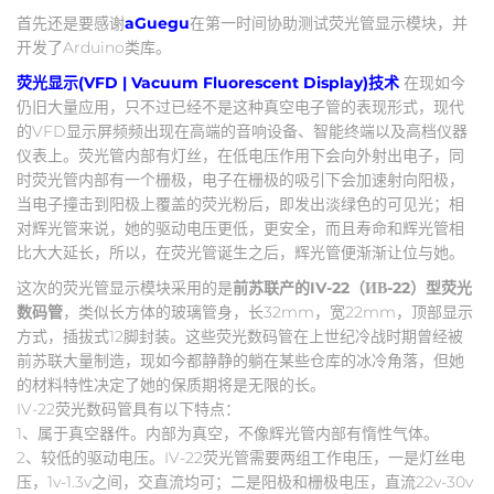
首先还是要感谢
aGuegu
在第一时间协助测试荧光管显示模块，并
开发了Arduino类库。
荧光显示(VFD | Vacuum Fluorescent Display)技术
在现如今
仍旧大量应用，只不过已经不是这种真空电子管的表现形式，现代
的VFD显示屏频频出现在高端的音响设备、智能终端以及高档仪器
仪表上。荧光管内部有灯丝，在低电压作用下会向外射出电子，同
时荧光管内部有一个栅极，电子在栅极的吸引下会加速射向阳极，
当电子撞击到阳极上覆盖的荧光粉后，即发出淡绿色的可见光；相
对辉光管来说，她的驱动电压更低，更安全，而且寿命和辉光管相
比大大延长，所以，在荧光管诞生之后，辉光管便渐渐让位与她。
这次的荧光管显示模块采用的是
前苏联产的IV-22（ИВ-22）型荧光
数码管
，类似长方体的玻璃管身，长32mm，宽22mm，顶部显示
方式，插拔式12脚封装。这些荧光数码管在上世纪冷战时期曾经被
前苏联大量制造，现如今都静静的躺在某些仓库的冰冷角落，但她
的材料特性决定了她的保质期将是无限的长。
IV-22荧光数码管具有以下特点：
1、属于真空器件。内部为真空，不像辉光管内部有惰性气体。
2、较低的驱动电压。IV-22荧光管需要两组工作电压，一是灯丝电
压，1v-1.3v之间，交直流均可；二是阳极和栅极电压，直流22v-30v