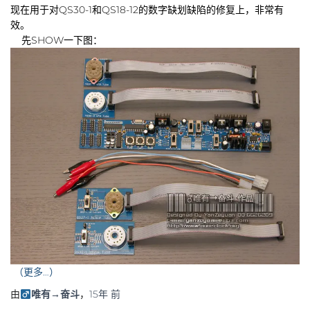
现在用于对QS30-1和QS18-12的数字缺划缺陷的修复上，非常有
效。
先SHOW一下图：
（更多…）
由
唯有→奋斗
，
15年
前