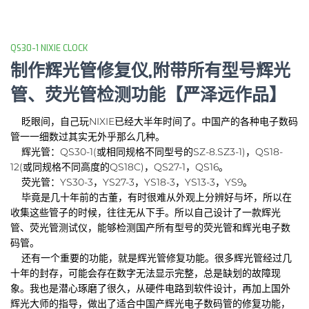
QS30-1 NIXIE CLOCK
制作辉光管修复仪,附带所有型号辉光
管、荧光管检测功能【严泽远作品】
眨眼间，自己玩NIXIE已经大半年时间了。中国产的各种电子数码
管一一细数过其实无外乎那么几种。
辉光管：QS30-1(或相同规格不同型号的SZ-8.SZ3-1)，QS18-
12(或同规格不同高度的QS18C)，QS27-1，QS16。
荧光管：YS30-3，YS27-3，YS18-3，YS13-3，YS9。
毕竟是几十年前的古董，有时很难从外观上分辨好与坏，所以在
收集这些管子的时候，往往无从下手。所以自己设计了一款辉光
管、荧光管测试仪，能够检测国产所有型号的荧光管和辉光电子数
码管。
还有一个重要的功能，就是辉光管修复功能。很多辉光管经过几
十年的封存，可能会存在数字无法显示完整，总是缺划的故障现
象。我也是潜心琢磨了很久，从硬件电路到软件设计，再加上国外
辉光大师的指导，做出了适合中国产辉光电子数码管的修复功能，