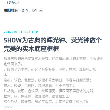
（更多…）
由
唯有→奋斗
，
15年
前
YS18-3 VFD TUBE CLOCK
SHOW为古典的辉光钟、荧光钟做个
完美的实木底座框框
都说古典的东西要穿实木外衣，经过精心设计的木框框，今天终于
定做回来了。
开始为了选木材，研究了好多好多，泡桐、榉木、红胡桃、松
木………
泡桐，较软，色稍浅，纹理不算太明显，不容易打磨光滑；
榉木，较硬，色较暗，纹理漂亮，但不易加工；
红胡桃，较硬，色较深，纹理漂亮，但表面不容易做的光滑；
松木，软，色较亮，纹理漂亮，很容易加工；
综合价格、软硬度、易加工程度，后来还是选了松木 Pin
wood………