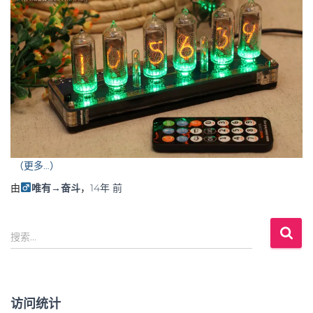
（更多…）
由
唯有→奋斗
，
14年
前
搜
搜索…
索
：
访问统计