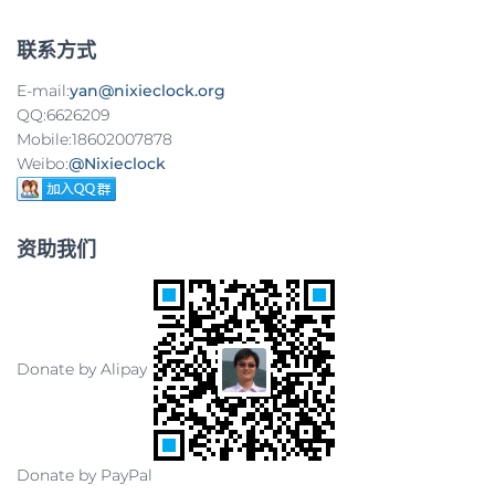
联系方式
E-mail:
yan@nixieclock.org
QQ:6626209
Mobile:18602007878
Weibo:
@Nixieclock
资助我们
Donate by Alipay
Donate by PayPal