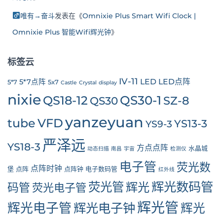
唯有→奋斗
发表在《
Omnixie Plus Smart Wifi Clock |
Omnixie Plus 智能Wifi辉光钟
》
标签云
IV-11
LED
LED点阵
5*7点阵
5*7
5x7
Castle
Crystal
display
nixie
QS30-1
QS18-12
SZ-8
QS30
yanzeyuan
tube
VFD
YS13-3
YS9-3
严泽远
YS18-3
方点点阵
水晶城
动态扫描
南昌
宇宙
检测仪
电子管
荧光数
点阵时钟
堡
点阵
点阵钟
电子数码管
红外线
辉光数码管
荧光管
辉光
码管
荧光电子管
辉光管
辉光电子管
辉光电子钟
辉光