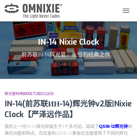
切
换
导
航
IN-14 Nixie Clock
前苏联IN-14辉光管，永恒的经典之作。
辉光管时钟|NIXIETUBECLOCK
IN-14(前苏联ИН-14)辉光钟v2版|Nixie
Clock【严泽远作品】
我的上一代IN-14辉光钟诞生于3个多月前，延续了
QS18-12辉光钟
经
典的功能和特点，仅仅是和QS18-12黄金纪念版使用了不同的辉光