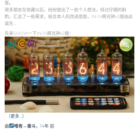
管。
很多朋友在收藏以后，纷纷提出了一些个人想法，经过仔细的斟
酌，汇总了一些需求，结合本人的改进思路，IN-14辉光钟v2版由此
诞生…
先来SHOW一下IN-14辉光钟v2版：
（更多…）
由
唯有→奋斗
，
14年
前