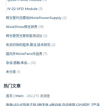
IV-22 VFD Module
(3)
辉光管升压模块|NixiePowerSupply
(2)
NixieShow辉光钟秀
(19)
辉光管荧光管修复测试仪
(2)
有关时钟的程序.算法.技术研究
(2)
国内外NixieFans作品秀
(7)
杂谈.感触.体会…
(12)
未分类
(1)
热门文章
首页 | Main
- 282,273 次浏览
再做LED点阵电子钟.3种字体.4种动画.自动旋屏.GPS校时【严泽