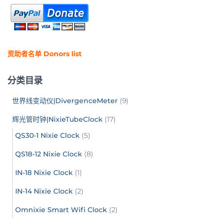
资助者名单 Donors list
分类目录
世界线变动仪|DivergenceMeter
(9)
辉光管时钟|NixieTubeClock
(17)
QS30-1 Nixie Clock
(5)
QS18-12 Nixie Clock
(8)
IN-18 Nixie Clock
(1)
IN-14 Nixie Clock
(2)
Omnixie Smart Wifi Clock
(2)