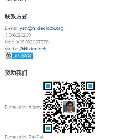
联系方式
E-mail:
yan@nixieclock.org
QQ:6626209
Mobile:18602007878
Weibo:
@Nixieclock
资助我们
Donate by Alipay
Donate by PayPal