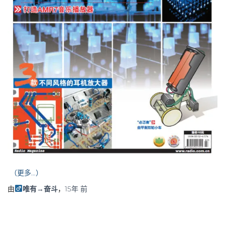
（更多…）
由
唯有→奋斗
，
15年
前