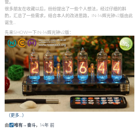
管。
很多朋友在收藏以后，纷纷提出了一些个人想法，经过仔细的斟
酌，汇总了一些需求，结合本人的改进思路，IN-14辉光钟v2版由此
诞生…
先来SHOW一下IN-14辉光钟v2版：
（更多…）
由
唯有→奋斗
，
14年
前