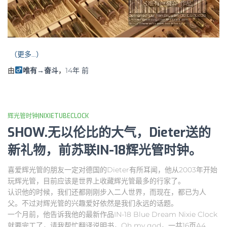
（更多…）
由
唯有→奋斗
，
14年
前
辉光管时钟|NIXIETUBECLOCK
SHOW.无以伦比的大气，Dieter送的
新礼物，前苏联IN-18辉光管时钟。
喜爱辉光管的朋友一定对德国的Dieter有所耳闻，他从2003年开始
玩辉光管，目前应该是世界上收藏辉光管最多的行家了。
认识他的时候，我们还都刚刚步入二人世界，而现在，都已为人
父。不过对辉光管的兴趣爱好依然是我们永远的话题。
一个月前，他告诉我他的最新作品IN-18 Blue Dream Nixie Clock
就要完工了，请我帮忙翻译说明书，Oh my god，一共16页A4