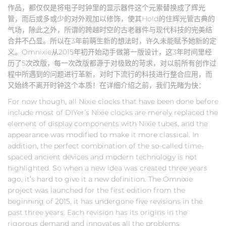
作品，都仅仅是将电子时钟里的显示器件这个元素替换成了辉光
管，而后或多或少的对外观加以修饰，使其Hold的住辉光管古典的
气场，除此之外，所谓的跨越时空的古老器件与现代科技的完美结
合并不凸显。所以在3年前萌生新的想法时，许久未能赋予她新的定
义。Omnixie从2015年初开始动手做第一版设计，这3年时间里经
历了5次改版，每一次改版都源于对极致的苛求，对以前所有创作过
程中所遇到的问题进行革新，对时下流行的科技进行整合应用，而
又始终不离开时钟这个本质！在详细介绍之前，我们先睹为快：
For now though, all Nixie clocks that have been done before
include most of DIYer’s Nixie clocks are merely replaced the
element of display components with Nixie tubes, and the
appearance was modified to make it more classical. In
addition, the perfect combination of the so-called time-
spaced ancient devices and modern technology is not
highlighted. So when a new idea was created three years
ago, it’s hard to give it a new definition. The Omnixie
project was launched for the first edition from the
beginning of 2015, it has undergone five revisions in the
past three years. Each revision has its origins in the
rigorous demand and innovates all the problems