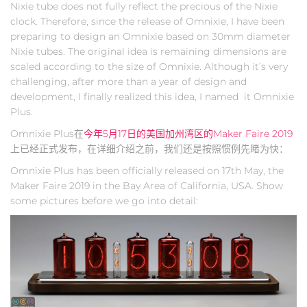
Nixie tube does not fully reflect the precious of the Nixie
clock. Therefore, since the release of Omnixie, I have been
preparing to design an Omnixie based on 30mm diameter
Nixie tubes. The original idea is remaining dimensions are
scaled according to the size of Omnixie. Although it’s very
challenging, after more than a year of design and
development, I finally realized this idea, I named it Omnixie
Plus.
Omnixie Plus在
今年5月17日的美国加州湾区的Maker Faire 2019
上已经正式发布，在详细介绍之前，我们还是按照惯例先睹为快：
Omnixie Plus has been officially released on 17th May, the
Maker Faire 2019 in the Bay Area of California, USA. Show
some pictures before we go into detail: