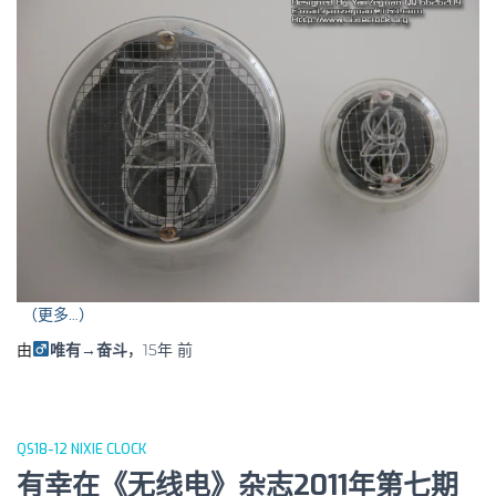
（更多…）
由
唯有→奋斗
，
15年
前
QS18-12 NIXIE CLOCK
有幸在《无线电》杂志2011年第七期