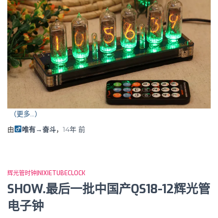
（更多…）
由
唯有→奋斗
，
14年
前
辉光管时钟|NIXIETUBECLOCK
SHOW.最后一批中国产QS18-12辉光管
电子钟