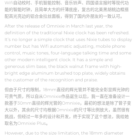
Wifi自动校时、手机智能控制、音乐铃声、四国语言报时等现代功
能的智能时钟，且简单大方的纤薄底座，复古的北美黑胡桃边框搭
配高光亮边的铝合金拉丝面板，得到了国内外朋友的一致认可。
After the release of Omnixie in March last year, the
definition of the traditional Nixie clock has been refreshed.
It’s no longer a simple clock that uses Nixie tubes to display
number but has Wifi automatic adjusting, mobile phone
control, music tones, four-language talking time and some
other modern intelligent clock. It has a simple and
generous slim base, the black walnut frame with high-
bright edge aluminum brushed top plate, widely obtains
the customer of the recognition and praise.
但由于尺寸的限制，18mm直径的辉光管并不能完全彰显辉光钟的
可贵气质，所以自从Omnixie作品诞生以后，我一直在准备设计一
款基于30mm直径的辉光管的Omnixie，最初的想法是除了管子变
大以外，其余的尺寸均根据Omnixie的尺寸等比例放大，虽然很有
挑战，但经过一年多的设计和开发，终于实现了这个想法，我给她
取名为Omnixie Plus。
However, due to the size limitation, the 18mm diameter