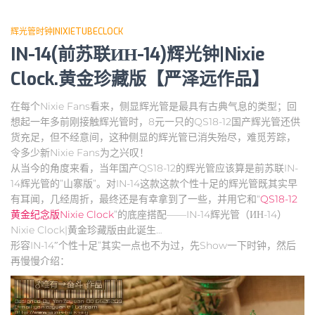
辉光管时钟|NIXIETUBECLOCK
IN-14(前苏联ИН-14)辉光钟|Nixie
Clock.黄金珍藏版【严泽远作品】
在每个Nixie Fans看来，侧显辉光管是最具有古典气息的类型；回
想起一年多前刚接触辉光管时，8元一只的QS18-12国产辉光管还供
货充足，但不经意间，这种侧显的辉光管已消失殆尽，难觅芳踪，
令多少新Nixie Fans为之兴叹！
从当今的角度来看，当年国产QS18-12的辉光管应该算是前苏联IN-
14辉光管的”山寨版”。对IN-14这款这款个性十足的辉光管既其实早
有耳闻，几经周折，最终还是有幸拿到了一些，并用它和“
QS18-12
黄金纪念版Nixie Clock
”的底座搭配——IN-14辉光管（ИН-14）
Nixie Clock|黄金珍藏版由此诞生…
形容IN-14″个性十足”其实一点也不为过，先Show一下时钟，然后
再慢慢介绍：