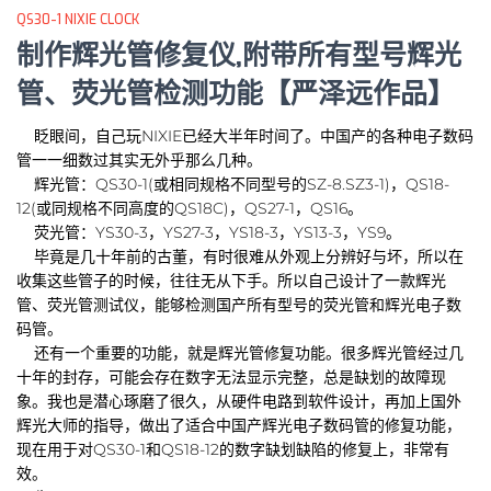
QS30-1 NIXIE CLOCK
制作辉光管修复仪,附带所有型号辉光
管、荧光管检测功能【严泽远作品】
眨眼间，自己玩NIXIE已经大半年时间了。中国产的各种电子数码
管一一细数过其实无外乎那么几种。
辉光管：QS30-1(或相同规格不同型号的SZ-8.SZ3-1)，QS18-
12(或同规格不同高度的QS18C)，QS27-1，QS16。
荧光管：YS30-3，YS27-3，YS18-3，YS13-3，YS9。
毕竟是几十年前的古董，有时很难从外观上分辨好与坏，所以在
收集这些管子的时候，往往无从下手。所以自己设计了一款辉光
管、荧光管测试仪，能够检测国产所有型号的荧光管和辉光电子数
码管。
还有一个重要的功能，就是辉光管修复功能。很多辉光管经过几
十年的封存，可能会存在数字无法显示完整，总是缺划的故障现
象。我也是潜心琢磨了很久，从硬件电路到软件设计，再加上国外
辉光大师的指导，做出了适合中国产辉光电子数码管的修复功能，
现在用于对QS30-1和QS18-12的数字缺划缺陷的修复上，非常有
效。