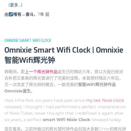
（更多…）
由
唯有→奋斗
，
7年
前
OMNIXIE SMART WIFI CLOCK
Omnixie Smart Wifi Clock | Omnixie
智能Wifi辉光钟
转眼间，距
上一个辉光钟作品
诞生已时隔近六年，原以为我已经对
古朴而又柔美的辉光管进行了完美的诠释，未曾想时隔近六年后，
又一次改变了辉光钟的概念，一款完美的
智能Wifi辉光钟作品
Omnixie诞生
。
How time flies, six years have past since
my last Nixie clock
released, I thought I had performed a perfect interpretation
of Nixie Tubes, never thought that I redefined it again after
six years, a perfect
smart Wifi Nixie Clock
released today.
现在看来，之前所做过的辉光管时钟作品包括大多数DIYer的辉光钟