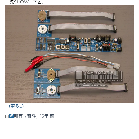
先SHOW一下图：
（更多…）
由
唯有→奋斗
，
15年
前