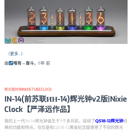
（更多…）
由
唯有→奋斗
，
8年
前
辉光管时钟|NIXIETUBECLOCK
IN-14(前苏联ИН-14)辉光钟v2版|Nixie
Clock【严泽远作品】
我的上一代IN-14辉光钟诞生于3个多月前，延续了
QS18-12辉光钟
经
典的功能和特点，仅仅是和QS18-12黄金纪念版使用了不同的辉光