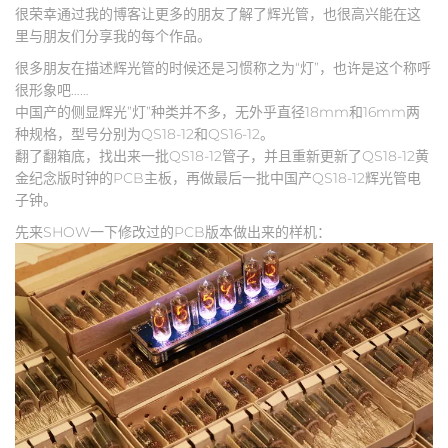
很荣幸通过我的博客让更多的朋友了解了辉光管，也很高兴能在这
里与朋友们分享我的每个作品。
很多朋友在描述辉光管的时候还是习惯称之为“灯”，也许是这个称呼
很形象吧……
中国产的侧显辉光”灯”种类并不多，无外乎直径18mm和16mm两
种规格，型号分别为QS18-12和QS16-12。
翻了翻箱底，找出来一批QS18-12管子，并且重新更新了QS18-12黄
金纪念版时钟的PCB主板，再做最后一批中国产QS18-12辉光管电
子钟。
先来SHOW一下修改过的PCB版本做出来的样机：