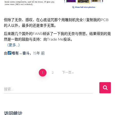
但除了无奈、感叹、在心底诅咒那个用雕刻机完全1:1复制我的PCB
的人以外，最多的还是束手无策。
后来跟几个国外的FANS倾诉了一下我的无奈与愤怒，结果得到的竟
然是一致的鼓励与支持：向Trade Me投诉。
（更多…）
由
唯有→奋斗
，
15年
前
1
2
下一页
文
搜
章
搜索…
索
：
导
航
访问统计