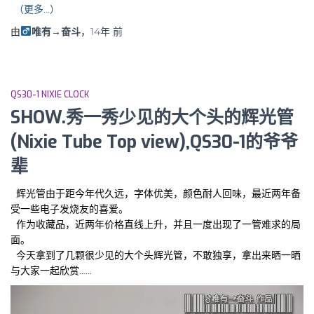
（更多…）
由
唯有→奋斗
，
14年
前
QS30-1 NIXIE CLOCK
SHOW.秀一秀少见的大个头的辉光管
(Nixie Tube Top view),QS30-1的爷爷
辈
辉光管由于距今年代久远，字体优美，颜色耐人回味，最近两年备
受一些电子发烧友的喜爱。
作为收藏品，近两年价格直线上升，并且一度出现了一管难求的局
面。
今天拿到了几颗很少见的大个头辉光管，不敢独享，拿出来晒一晒
与大家一起欣赏……