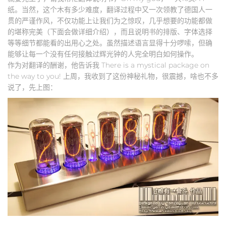
纸。当然，这个木有多少难度，翻译过程中又一次领教了德国人一
贯的严谨作风，不仅功能上让我们为之惊叹，几乎想要的功能都做
的堪称完美（下面会做详细介绍），而且说明书的排版、字体选择
等等细节都能看的出用心之处。虽然描述语言显得十分啰嗦，但确
能够让每一个没有任何接触过辉光钟的人完全明白如何操作。
作为对翻译的酬谢，他告诉我 There is a mystical package on
the way to you! 上周，我收到了这份神秘礼物，很震撼，啥也不多
说了，先上图：