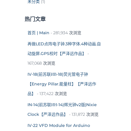
未分类
(1)
热门文章
首页 | Main
- 281,934 次浏览
再做LED点阵电子钟.3种字体.4种动画.自
动旋屏.GPS校时【严泽远作品】
-
167,068 次浏览
IV-18(前苏联ИВ-18)荧光管电子钟
【Energy Pillar.能量柱】【严泽远作
品】
- 137,422 次浏览
IN-14(前苏联ИН-14)辉光钟v2版|Nixie
Clock【严泽远作品】
- 131,872 次浏览
IV-22 VFD Module for Arduino