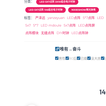
分类：
LED 5X7点阵 3X10组合电子时钟
LED 5X7点阵 1X6组合电子时钟
NIXIESHOW辉光钟秀
标签：
严泽远
yanzeyuan
LED点阵
5*7点阵
LED
5x7
5*7
LED mdoule
5x7点阵
LED点阵屏
点阵模块
无缝点阵
DIY时钟
LED点阵钟
唯有→奋斗
男性
80后
已婚
没大房
1