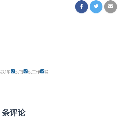
没好车
没钱
没工作
没......
4 条评论