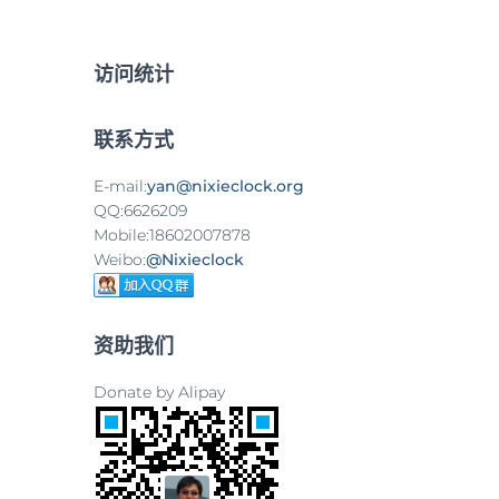
：
访问统计
联系方式
E-mail:
yan@nixieclock.org
QQ:6626209
Mobile:18602007878
Weibo:
@Nixieclock
资助我们
Donate by Alipay