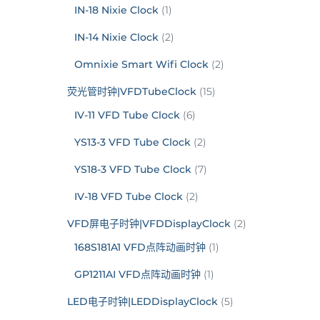
IN-18 Nixie Clock
(1)
IN-14 Nixie Clock
(2)
Omnixie Smart Wifi Clock
(2)
荧光管时钟|VFDTubeClock
(15)
IV-11 VFD Tube Clock
(6)
YS13-3 VFD Tube Clock
(2)
YS18-3 VFD Tube Clock
(7)
IV-18 VFD Tube Clock
(2)
VFD屏电子时钟|VFDDisplayClock
(2)
168S181A1 VFD点阵动画时钟
(1)
GP1211AI VFD点阵动画时钟
(1)
LED电子时钟|LEDDisplayClock
(5)