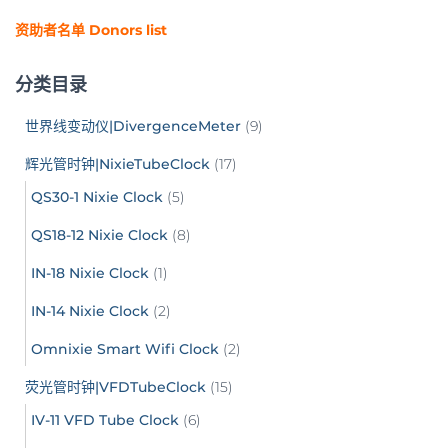
资助者名单 Donors list
分类目录
世界线变动仪|DivergenceMeter
(9)
辉光管时钟|NixieTubeClock
(17)
QS30-1 Nixie Clock
(5)
QS18-12 Nixie Clock
(8)
IN-18 Nixie Clock
(1)
IN-14 Nixie Clock
(2)
Omnixie Smart Wifi Clock
(2)
荧光管时钟|VFDTubeClock
(15)
IV-11 VFD Tube Clock
(6)