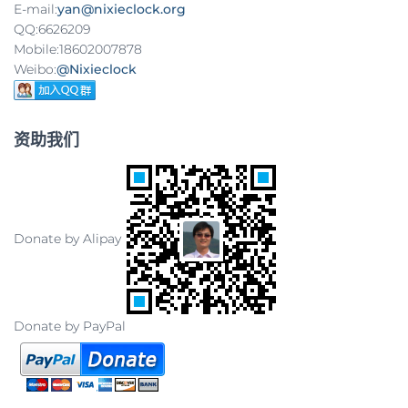
E-mail:
yan@nixieclock.org
QQ:6626209
Mobile:18602007878
Weibo:
@Nixieclock
资助我们
Donate by Alipay
Donate by PayPal