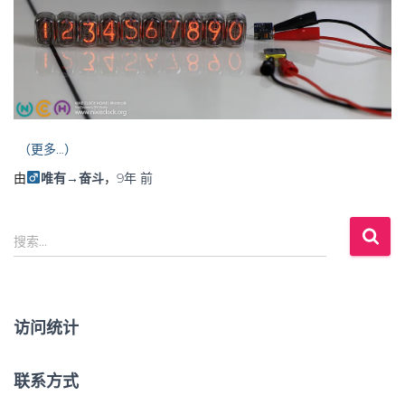
（更多…）
由
唯有→奋斗
，
9年
前
搜
搜索…
索
：
访问统计
联系方式