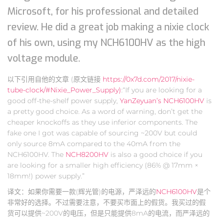
Microsoft, for his professional and detailed
review. He did a great job making a nixie clock
of his own, using my NCH6100HV as the high
voltage module.
以下引用自他的文章 (原文链接
https://0x7d.com/2017/nixie-
tube-clock/#Nixie_Power_Supply)
:“If you are looking for a
good off-the-shelf power supply,
YanZeyuan’s NCH6100HV
is
a pretty good choice. As a word of warning, don’t get the
cheaper knockoffs as they use inferior components. The
fake one I got was capable of sourcing ~200V but could
only source 8mA compared to the 40mA from the
NCH6100HV. The
NCH8200HV
is also a good choice if you
are looking for a smaller high efficiency (86% @ 17mm ×
18mm!) power supply.”
译文：如果你需要一款(辉光管)的电源，严泽远的
NCH6100HV
是个
非常好的选择。不过需要注意，不要买市面上的假货。我买过的假
货可以提供~200V的电压，但是只能提供8mA的电流，而严泽远的