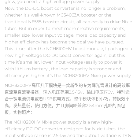
glow, you need a high voltage power supply.
Now, the DC-DC boost converter is no longer a problem,
whether it’s well-known MC34063A booster or the
traditional NE555 booster circuit, all can easily to drive Nixie
tubes. But in order to meet more creative requirements,
smaller size, lower input voltage, more load capacity and
higher efficiency has become the goal we have pursued.
This time, after the NCH6100HV boost module, I packaged a
new high-voltage DC-DC boost converter again, but this
time it’s smaller, lower input voltage (easily to power it
with lithium battery), the load capacity is stronger and
efficiency is higher, it’s the NCH8200HV Nixie power supply.
NCH8200HV高压升压模块是一款新型的专为辉光管设计的高效率
直流至直流变换器，输入电压范围2.5-15v，输出电压170v，特别适
合于锂电池供电或者USB供电方式，整个模块体积小巧，转换效率
高，发热量低，使用方便，并且脚间距兼容2.54mm孔距的面包
板，实物照片：
The NCH8200HV Nixie power supply is a new high-
efficiency DC-DC converter designed for Nixie tubes, the
input voltage range is 2.5-15v and the output voltage is 170v,