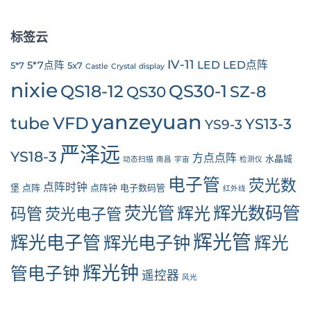
标签云
IV-11
LED
LED点阵
5*7点阵
5*7
5x7
Castle
Crystal
display
nixie
QS30-1
QS18-12
SZ-8
QS30
yanzeyuan
tube
VFD
YS13-3
YS9-3
严泽远
YS18-3
方点点阵
水晶城
动态扫描
南昌
宇宙
检测仪
电子管
荧光数
点阵时钟
堡
点阵
点阵钟
电子数码管
红外线
辉光数码管
荧光管
辉光
码管
荧光电子管
辉光管
辉光电子管
辉光电子钟
辉光
辉光钟
管电子钟
遥控器
风光