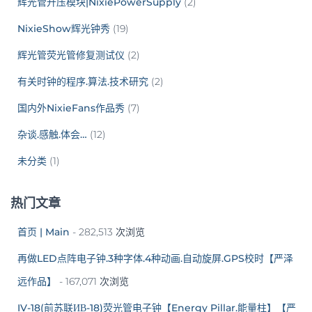
辉光管升压模块|NixiePowerSupply
(2)
NixieShow辉光钟秀
(19)
辉光管荧光管修复测试仪
(2)
有关时钟的程序.算法.技术研究
(2)
国内外NixieFans作品秀
(7)
杂谈.感触.体会…
(12)
未分类
(1)
热门文章
首页 | Main
- 282,513 次浏览
再做LED点阵电子钟.3种字体.4种动画.自动旋屏.GPS校时【严泽
远作品】
- 167,071 次浏览
IV-18(前苏联ИВ-18)荧光管电子钟【Energy Pillar.能量柱】【严