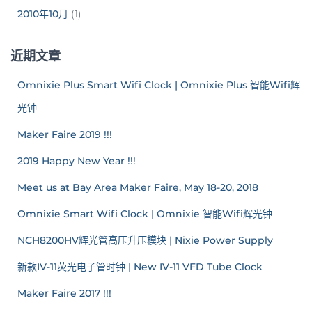
2010年10月
(1)
近期文章
Omnixie Plus Smart Wifi Clock | Omnixie Plus 智能Wifi辉
光钟
Maker Faire 2019 !!!
2019 Happy New Year !!!
Meet us at Bay Area Maker Faire, May 18-20, 2018
Omnixie Smart Wifi Clock | Omnixie 智能Wifi辉光钟
NCH8200HV辉光管高压升压模块 | Nixie Power Supply
新款IV-11荧光电子管时钟 | New IV-11 VFD Tube Clock
Maker Faire 2017 !!!