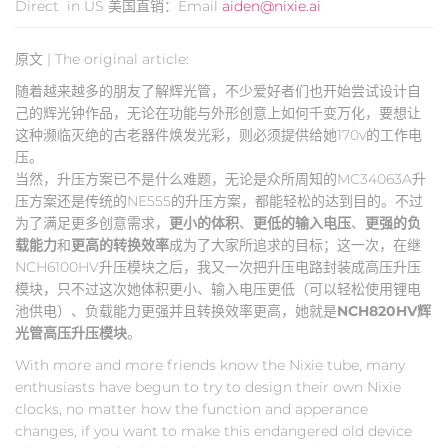
Direct in US 美国直销：Email
aiden@nixie.ai
原文 | The original article:
随着越来越多的朋友了解辉光管，不少爱好者们也开始尝试设计自
己的辉光钟作品，无论在功能与外形创意上如何千变万化，要想让
这种濒临灭绝的古老器件焕发光彩，则必须提供给她170v的工作电
压。
当然，升压方案已不是什么难题，无论是众所周知的MC34063A升
压方案还是传统的NE555的升压方案，都能轻松的达到目的。不过
为了满足更多创意需求，
更小的体积
、
更低的输入电压
、
更强的负
载能力
和
更高的转换效率
成为了大家所追求的目标；这一次，在继
NCH6100HV升压模块之后，我又一次把升压电路封装成高压升压
模块，只不过这次她体积更小、输入电压更低（可以轻松使用锂电
池供电）、负载能力更强并且转换效率更高，她就是
NCH820HV辉
光管高压升压模块
。
With more and more friends know the Nixie tube, many
enthusiasts have begun to try to design their own Nixie
clocks, no matter how the function and apperance
changes, if you want to make this endangered old device