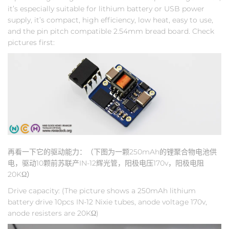
it’s especially suitable for lithium battery or USB power
supply, it’s compact, high efficiency, low heat, easy to use,
and the pin pitch compatible 2.54mm bread board. Check
pictures first:
再看一下它的驱动能力：（下图为一颗250mAh的锂聚合物电池供
电，驱动10颗前苏联产IN-12辉光管，阳极电压170v，阳极电阻
20KΩ）
Drive capacity: (The picture shows a 250mAh lithium
battery drive 10pcs IN-12 Nixie tubes, anode voltage 170v,
anode resisters are 20KΩ)