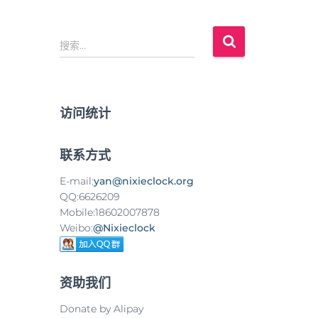
搜
搜索…
索
：
访问统计
联系方式
E-mail:
yan@nixieclock.org
QQ:6626209
Mobile:18602007878
Weibo:
@Nixieclock
资助我们
Donate by Alipay