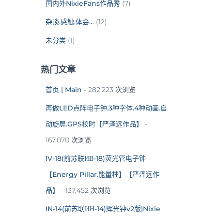
国内外NixieFans作品秀
(7)
杂谈.感触.体会…
(12)
未分类
(1)
热门文章
首页 | Main
- 282,223 次浏览
再做LED点阵电子钟.3种字体.4种动画.自
动旋屏.GPS校时【严泽远作品】
-
167,070 次浏览
IV-18(前苏联ИВ-18)荧光管电子钟
【Energy Pillar.能量柱】【严泽远作
品】
- 137,452 次浏览
IN-14(前苏联ИН-14)辉光钟v2版|Nixie