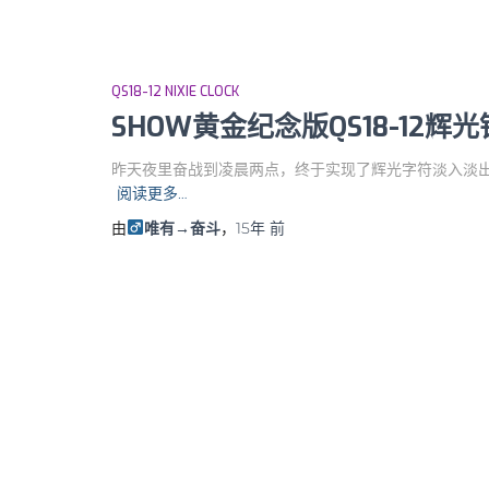
QS18-12 NIXIE CLOCK
SHOW黄金纪念版QS18-12辉光钟Ni
昨天夜里奋战到凌晨两点，终于实现了辉光字符淡入淡出
阅读更多…
由
唯有→奋斗
，
15年
前