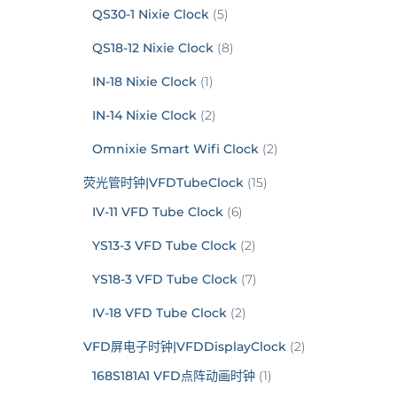
QS30-1 Nixie Clock
(5)
QS18-12 Nixie Clock
(8)
IN-18 Nixie Clock
(1)
IN-14 Nixie Clock
(2)
Omnixie Smart Wifi Clock
(2)
荧光管时钟|VFDTubeClock
(15)
IV-11 VFD Tube Clock
(6)
YS13-3 VFD Tube Clock
(2)
YS18-3 VFD Tube Clock
(7)
IV-18 VFD Tube Clock
(2)
VFD屏电子时钟|VFDDisplayClock
(2)
168S181A1 VFD点阵动画时钟
(1)