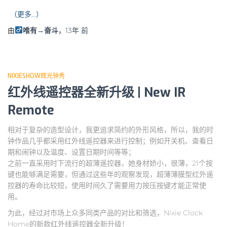
（更多…）
由
唯有→奋斗
，
13年
前
NIXIESHOW辉光钟秀
红外线遥控器全新升级 | New IR
Remote
相对于复杂的造型设计，我更追求简约的外形风格，所以，我的时
钟作品几乎都采用红外线遥控器来进行控制；例如开关机、查看日
期和闹钟以及温度、设置日期时间等等；
之前一直采用时下流行的超薄遥控器，她身材娇小，很薄，21个按
键也能够满足需要，但通过这些年的观察发现，超薄薄膜型红外遥
控器的寿命比较短，使用时间久了需要用力按压按键才能正常使
用。
为此，经过对市场上众多同类产品的对比和筛选，Nixie Clock
Home的新款红外线遥控器全新升级！