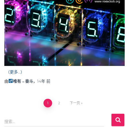
（更多…）
由
唯有→奋斗
，
14年
前
1
2
下一页
文
搜
章
搜索…
索