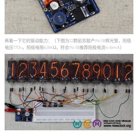
再看一下它的驱动能力：（下图为12颗前苏联产IN-18辉光管，阳极
电压170v，阳极电阻6.8KΩ，符合IN-18推荐阳极电流4-6mA）