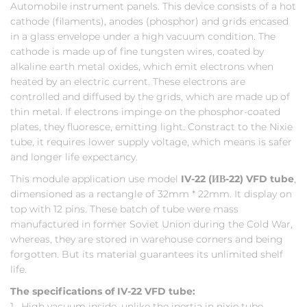
Automobile instrument panels. This device consists of a hot
cathode (filaments), anodes (phosphor) and grids encased
in a glass envelope under a high vacuum condition. The
cathode is made up of fine tungsten wires, coated by
alkaline earth metal oxides, which emit electrons when
heated by an electric current. These electrons are
controlled and diffused by the grids, which are made up of
thin metal. If electrons impinge on the phosphor-coated
plates, they fluoresce, emitting light. Constract to the Nixie
tube, it requires lower supply voltage, which means is safer
and longer life expectancy.
This module application use model
IV-22 (ИВ-22) VFD tube
,
dimensioned as a rectangle of 32mm * 22mm. It display on
top with 12 pins. These batch of tube were mass
manufactured in former Soviet Union during the Cold War,
whereas, they are stored in warehouse corners and being
forgotten. But its material guarantees its unlimited shelf
life.
The specifications of IV-22 VFD tube:
1. High vacuum inside, unlike the inertia in nixie tube.