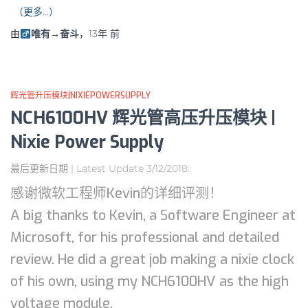
（更多…）
由
唯有→奋斗
，
13年
前
辉光管升压模块|NIXIEPOWERSUPPLY
NCH6100HV 辉光管高压升压模块 |
Nixie Power Supply
最后更新日期 | Latest Update 3/12/2018:
感谢微软工程师Kevin的详细评测！
A big thanks to Kevin, a Software Engineer at
Microsoft, for his professional and detailed
review. He did a great job making a nixie clock
of his own, using my NCH6100HV as the high
voltage module.