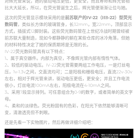
对辉光管来说，她的驱动电压更低，更安全，而且寿命和辉光管相
比大大延长，所以，在荧光管诞生之后，辉光管便渐渐让位与她。
这次的荧光管显示模块采用的是
前苏联产的IV-22（ИВ-22）型荧光
数码管
，类似长方体的玻璃管身，长32mm，宽22mm，顶部显示
方式，插拔式12脚封装。这些荧光数码管在上世纪冷战时期曾经被
前苏联大量制造，现如今都静静的躺在某些仓库的冰冷角落，但她
的材料特性决定了她的保质期将是无限的长。
IV-22荧光数码管具有以下特点：
1、属于真空器件。内部为真空，不像辉光管内部有惰性气体。
2、较低的驱动电压。IV-22荧光管需要两组工作电压，一是灯丝电
压，1v-1.3v之间，交直流均可；二是阳极和栅极电压，直流22v-30v
左右，相对于辉光管来讲，驱动电压更低，更安全；并且工作电流
很小，灯丝电流100mA左右，阳极电流在4-10mA之间。
3、采用7段显示排列。可任意组合为0-9的数字，或者简单的英文字
母。
4、柔和的淡绿色。荧光粉固有的色彩，在阳光下依然能够清晰可
变，清澈透亮但不刺眼。
还是先看一下实物图片，然后再做详细介绍吧：