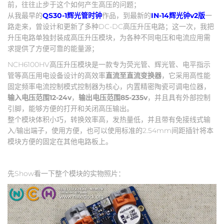
前，往往止步于这个如何产生高压的问题；
从我最早的
QS30-1辉光管时钟
作品，到最新的
IN-14辉光钟v2版
一
路走来，曾设计和更新了多种DC-DC高压升压电路；这一次，我把
升压电路单独封装成高压升压模块，为各种不同电压和电流应用需
求提供了方便可靠的能量源；
NCH6100HV高压升压模块是一款专为荧光管、辉光管、电平指示
管等高压用电设备设计的高效率
直流至直流变换器
，它采用高性能
固定频率电流控制模式控制器为核心，内置精密陶瓷可调电位器，
输入电压范围12-24v
，
输出电压范围85-235v
，并且具有外部控制
引脚，能够方便的打开和关闭高压输出。
整个模块体积小巧，转换效率高，发热量低，并且带有免接线式输
入/输出端子，使用方便，也可以使用标准的2.54mm间距插针将本
模块方便的固定在其他电路板上。
先Show看一下整个模块的实物照片：