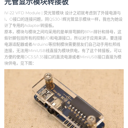
光管显示模块转接板
IV-22 VFD Module | 荧光管模块 设计之初就考虑到了外接电源与
I、O接口的连接问题，同QS30-1辉光管显示模块一样，我也为她设
计了专用的Adapter转接板。
原本，模块与模块之间均采用的是单排弯脚的8Pin排针和排母，这
些针脚包括所有的控制I/O和电源接口，所以对于应用来讲，要连接
电源适配器或者Arduino等控制模块需要朋友们自己动手用杜邦线
连接，无法用MiniUSB线直接为模块供电，有了这个转接板，可以
方便的使用DC3.5/1.35接口的直流电源或者MiniUSB接口直接为模
块供电，见下图：