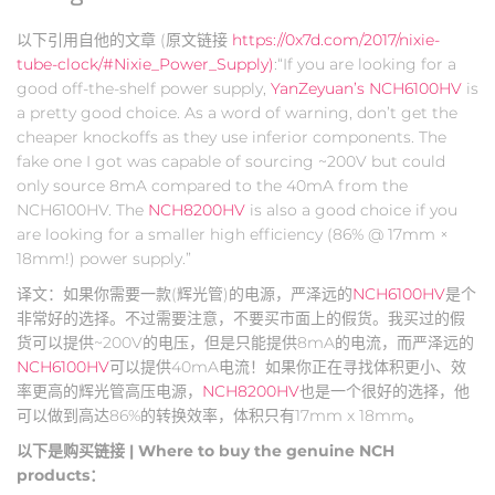
以下引用自他的文章 (原文链接
https://0x7d.com/2017/nixie-
tube-clock/#Nixie_Power_Supply)
:“If you are looking for a
good off-the-shelf power supply,
YanZeyuan’s NCH6100HV
is
a pretty good choice. As a word of warning, don’t get the
cheaper knockoffs as they use inferior components. The
fake one I got was capable of sourcing ~200V but could
only source 8mA compared to the 40mA from the
NCH6100HV. The
NCH8200HV
is also a good choice if you
are looking for a smaller high efficiency (86% @ 17mm ×
18mm!) power supply.”
译文：如果你需要一款(辉光管)的电源，严泽远的
NCH6100HV
是个
非常好的选择。不过需要注意，不要买市面上的假货。我买过的假
货可以提供~200V的电压，但是只能提供8mA的电流，而严泽远的
NCH6100HV
可以提供40mA电流！如果你正在寻找体积更小、效
率更高的辉光管高压电源，
NCH8200HV
也是一个很好的选择，他
可以做到高达86%的转换效率，体积只有17mm x 18mm。
以下是购买链接 | Where to buy the genuine NCH
products：