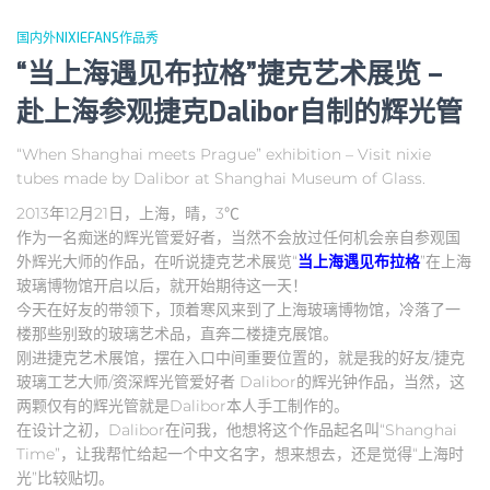
国内外NIXIEFANS作品秀
“当上海遇见布拉格”捷克艺术展览 –
赴上海参观捷克Dalibor自制的辉光管
“When Shanghai meets Prague” exhibition – Visit nixie
tubes made by Dalibor at Shanghai Museum of Glass.
2013年12月21日，上海，晴，3℃
作为一名痴迷的辉光管爱好者，当然不会放过任何机会亲自参观国
外辉光大师的作品，在听说捷克艺术展览“
当上海遇见布拉格
”在上海
玻璃博物馆开启以后，就开始期待这一天！
今天在好友的带领下，顶着寒风来到了上海玻璃博物馆，冷落了一
楼那些别致的玻璃艺术品，直奔二楼捷克展馆。
刚进捷克艺术展馆，摆在入口中间重要位置的，就是我的好友/捷克
玻璃工艺大师/资深辉光管爱好者 Dalibor的辉光钟作品，当然，这
两颗仅有的辉光管就是Dalibor本人手工制作的。
在设计之初，Dalibor在问我，他想将这个作品起名叫“Shanghai
Time”，让我帮忙给起一个中文名字，想来想去，还是觉得“上海时
光”比较贴切。