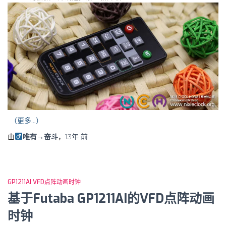
（更多…）
由
唯有→奋斗
，
13年
前
GP1211AI VFD点阵动画时钟
基于Futaba GP1211AI的VFD点阵动画
时钟