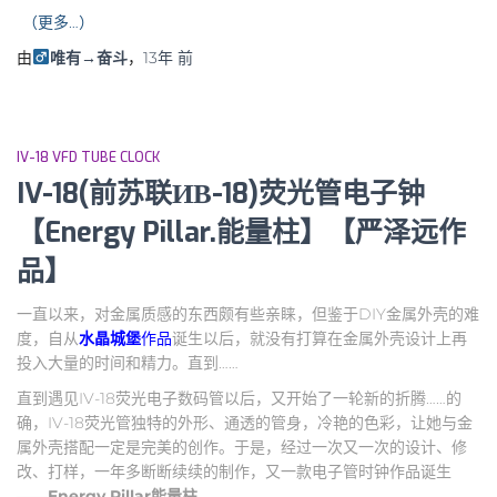
（更多…）
由
唯有→奋斗
，
13年
前
IV-18 VFD TUBE CLOCK
IV-18(前苏联ИВ-18)荧光管电子钟
【Energy Pillar.能量柱】【严泽远作
品】
一直以来，对金属质感的东西颇有些亲睐，但鉴于DIY金属外壳的难
度，自从
水晶城堡
作品
诞生以后，就没有打算在金属外壳设计上再
投入大量的时间和精力。直到……
直到遇见IV-18荧光电子数码管以后，又开始了一轮新的折腾……的
确，IV-18荧光管独特的外形、通透的管身，冷艳的色彩，让她与金
属外壳搭配一定是完美的创作。于是，经过一次又一次的设计、修
改、打样，一年多断断续续的制作，又一款电子管时钟作品诞生
——
Energy Pillar
能量柱
……