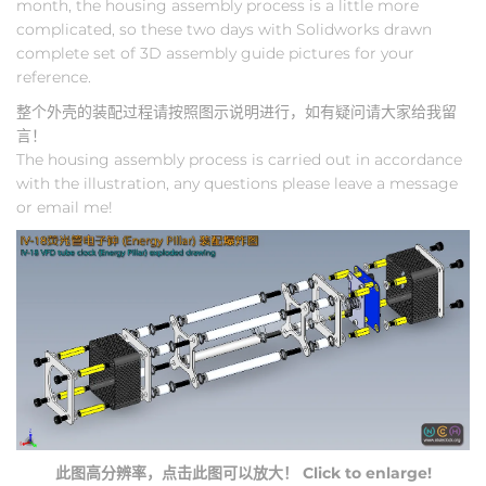
month, the housing assembly process is a little more
complicated, so these two days with Solidworks drawn
complete set of 3D assembly guide pictures for your
reference.
整个外壳的装配过程请按照图示说明进行，如有疑问请大家给我留
言！
The housing assembly process is carried out in accordance
with the illustration, any questions please leave a message
or email me!
此图高分辨率，点击此图可以放大！ Click to enlarge!