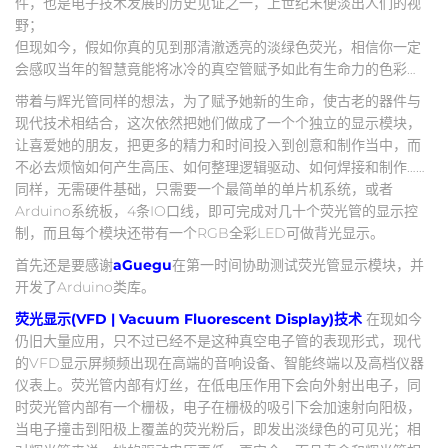
件，也是电子技术发展的历史见证之一，上世纪末便淡出人们的视
野；
但现如今，假如你真的见到那清澈透亮的淡绿色荧光，相信你一定
会感叹当年的智慧竟能将冰冷的真空管赋予如此有生命力的色彩…
带着与辉光管同样的想法，为了赋予她新的生命，使古老的器件与
现代技术相结合，这次依然把她们做成了一个个独立的显示模块，
让喜爱她的朋友，把更多的精力和时间投入到创意和制作当中，而
不必去烦恼如何产生高压、如何整理逻辑驱动、如何焊接和制作……
同样，无需硬件基础，只需要一个最简单的单片机系统，或者
Arduino系统板，4条IO口线，即可完成对几十个荧光管的显示控
制，而且每个模块还带有一个RGB全彩LED可做背光显示。
首先还是要感谢
aGuegu
在第一时间协助测试荧光管显示模块，并
开发了Arduino类库。
荧光显示(VFD | Vacuum Fluorescent Display)技术
在现如今
仍旧大量应用，只不过已经不是这种真空电子管的表现形式，现代
的VFD显示屏频频出现在高端的音响设备、智能终端以及高档仪器
仪表上。荧光管内部有灯丝，在低电压作用下会向外射出电子，同
时荧光管内部有一个栅极，电子在栅极的吸引下会加速射向阳极，
当电子撞击到阳极上覆盖的荧光粉后，即发出淡绿色的可见光；相