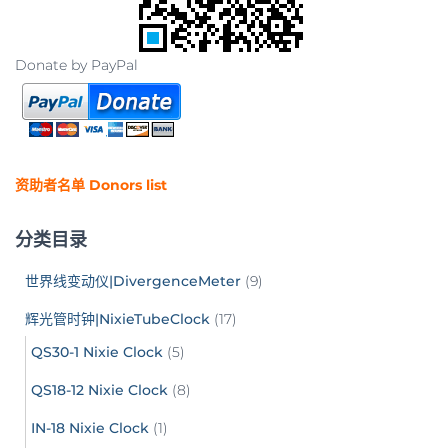
Donate by PayPal
资助者名单 Donors list
分类目录
世界线变动仪|DivergenceMeter
(9)
辉光管时钟|NixieTubeClock
(17)
QS30-1 Nixie Clock
(5)
QS18-12 Nixie Clock
(8)
IN-18 Nixie Clock
(1)