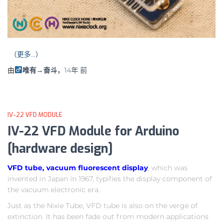
（更多…）
由
唯有→奋斗
，
14年
前
IV-22 VFD MODULE
IV-22 VFD Module for Arduino
[hardware design]
VFD tube, vacuum fluorescent display
, which was
invented in Japan in 1967, typifies the display component of
the vacuum electronic era.
Just as the Nixie Tube, VFD tube is also on the verge of
extinction. It has been fade out from modern applications