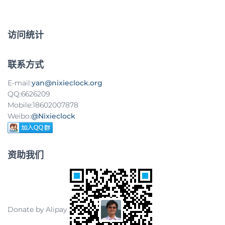
：
导
航
访问统计
联系方式
E-mail:
yan@nixieclock.org
QQ:6626209
Mobile:18602007878
Weibo:
@Nixieclock
资助我们
Donate by Alipay