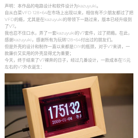
声明：本作品的电路设计和软件设计为kazuyuki。
自从白菜VFD 128×64在市场上出现以来，相信有不少朋友都过了把
VFD的瘾，尤其是在kazuyuki的带领下一路过来，版本已经升级到
了V7。
我也忍不住口水，弄了一套kazuyuki的V7套件，过了把瘾。在此，
感谢kazuyuki，感谢所有为玩转128×64付出过的朋友们。
但是外壳的设计和制作一直以来都是DIY的瓶颈，对于V7来讲，一
款廉价又实用的外壳显得尤为重要；
今天，终于结束了V7裸奔的日子，经过几番设计，一款成本在15元
左右的V7外衣诞生：