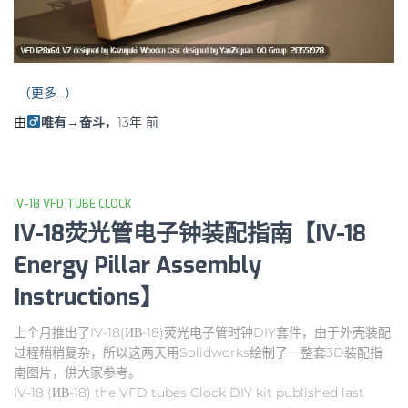
（更多…）
由
唯有→奋斗
，
13年
前
IV-18 VFD TUBE CLOCK
IV-18荧光管电子钟装配指南【IV-18
Energy Pillar Assembly
Instructions】
上个月推出了IV-18(ИВ-18)荧光电子管时钟DIY套件，由于外壳装配
过程稍稍复杂，所以这两天用Solidworks绘制了一整套3D装配指
南图片，供大家参考。
IV-18 (ИВ-18) the VFD tubes Clock DIY kit published last