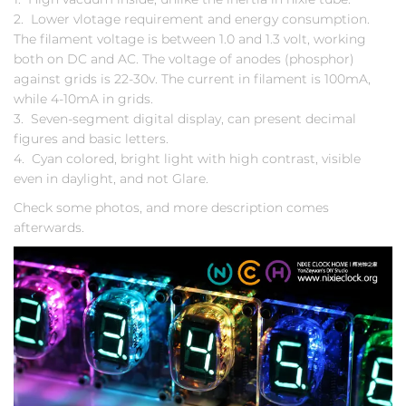
2. Lower vlotage requirement and energy consumption.
The filament voltage is between 1.0 and 1.3 volt, working
both on DC and AC. The voltage of anodes (phosphor)
against grids is 22-30v. The current in filament is 100mA,
while 4-10mA in grids.
3. Seven-segment digital display, can present decimal
figures and basic letters.
4. Cyan colored, bright light with high contrast, visible
even in daylight, and not Glare.
Check some photos, and more description comes
afterwards.