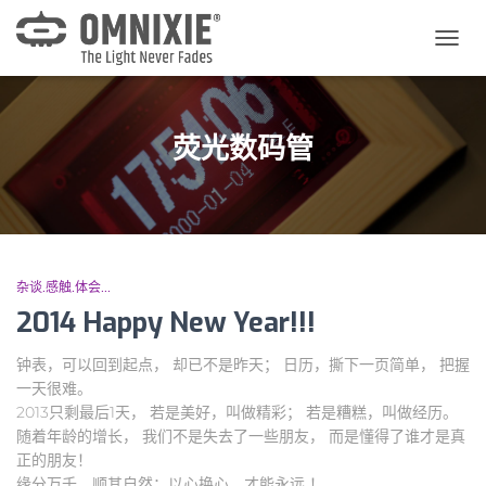
切
换
导
航
荧光数码管
杂谈.感触.体会...
2014 Happy New Year!!!
钟表，可以回到起点， 却已不是昨天； 日历，撕下一页简单， 把握
一天很难。
2013只剩最后1天， 若是美好，叫做精彩； 若是糟糕，叫做经历。
随着年龄的增长， 我们不是失去了一些朋友， 而是懂得了谁才是真
正的朋友！
缘分万千，顺其自然；以心换心，才能永远 ！