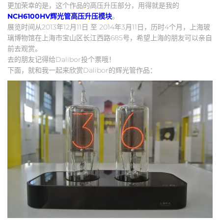
更加荣幸的是，这个作品的高压升压部分，用得就是我的
NCH6100HV辉光管高压升压模块
。
展览时间从2013年12月11日 至 2014年3月11日，历时4个月，上海玻
璃博物馆在上海市宝山区长江西路685号，希望上海的朋友可以亲自
前去观赏。
去的朋友记得给Dalibor投个票哦！
下面，就和我一起来欣赏Dalibor的辉光管作品：