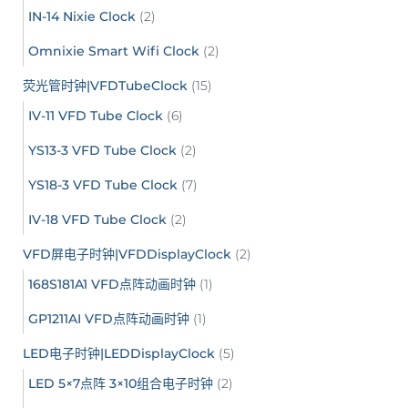
IN-14 Nixie Clock
(2)
Omnixie Smart Wifi Clock
(2)
荧光管时钟|VFDTubeClock
(15)
IV-11 VFD Tube Clock
(6)
YS13-3 VFD Tube Clock
(2)
YS18-3 VFD Tube Clock
(7)
IV-18 VFD Tube Clock
(2)
VFD屏电子时钟|VFDDisplayClock
(2)
168S181A1 VFD点阵动画时钟
(1)
GP1211AI VFD点阵动画时钟
(1)
LED电子时钟|LEDDisplayClock
(5)
LED 5×7点阵 3×10组合电子时钟
(2)