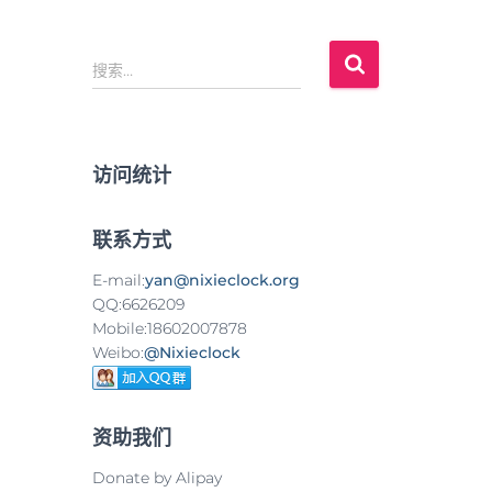
搜
搜索…
索
：
访问统计
联系方式
E-mail:
yan@nixieclock.org
QQ:6626209
Mobile:18602007878
Weibo:
@Nixieclock
资助我们
Donate by Alipay