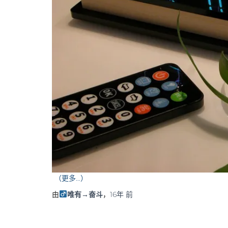
（更多…）
由
唯有→奋斗
，
16年
前