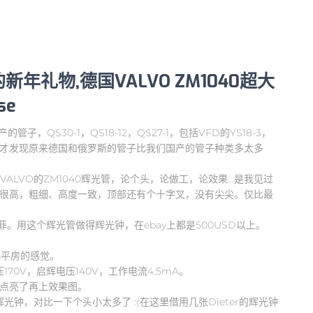
送的新年礼物,德国VALVO ZM1040超大
se
管子，QS30-1，QS18-12，QS27-1，包括VFD的YS18-3，
ter以后，才发现原来德国和俄罗斯的管子比我们国产的管子种类多太多
VALVO的ZM1040辉光管，论个头，论做工，论效果…是我见过
度很高，粗细、高度一致，顶部还有个十字叉，没有尖尖。仅比最
。用这个辉光管做得辉光钟，在ebay上都是500USD以上。
小平房的感觉。
作电压170V，启辉电压140V，工作电流4.5mA。
到点亮了再上效果图。
得辉光钟，对比一下个头小太多了 :(在这里借用几张Dieter的辉光钟