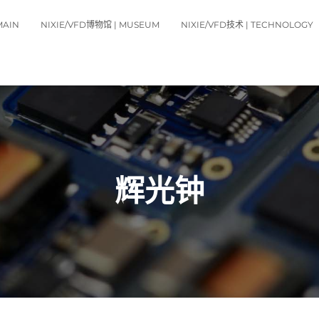
MAIN
NIXIE/VFD博物馆 | MUSEUM
NIXIE/VFD技术 | TECHNOLOGY
辉光钟