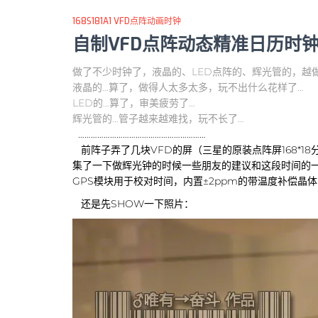
168S181A1 VFD点阵动画时钟
自制VFD点阵动态精准日历时
做了不少时钟了，液晶的、LED点阵的、辉光管的，越
液晶的…算了，做得人太多太多，玩不出什么花样了…
LED的…算了，审美疲劳了…
辉光管的…管子越来越难找，玩不长了…
……………………………………………………
前阵子弄了几块VFD的屏（三星的原装点阵屏168*
集了一下做辉光钟的时候一些朋友的建议和这段时间的一
GPS模块用于校对时间，内置±2ppm的带温度补偿晶
还是先SHOW一下照片：