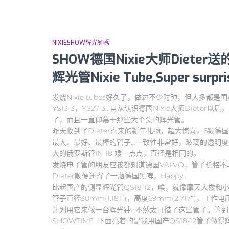
NIXIESHOW辉光钟秀
SHOW德国Nixie大师Dieter
辉光管Nixie Tube,Super surpri
发烧Nixie tubes好久了，做过不少时钟，但大多都是国产的
YS13-3，YS27-3…自从认识德国Nixie大师Die
了，而且一直仰慕于那些大个头的辉光管。
昨天收到了Dieter寄来的新年礼物，超大惊喜，6颗德国
最大、最好、最棒的管子…一致性非常好，玻璃的透明
大的俄罗斯管IN-18 矮一点点，直径是相同的。
发烧电子管的朋友应该都知道德国VALVO，管子价格不菲
Dieter顺便还寄了一瓶德国黑啤，Happy…
比起国产的侧显辉光管QS18-12，唉，就像摩天大楼和
管子直径30mm(1.181″)，高度69mm(2.717″)，工
计划用它来做一台辉光钟…不然太可惜了这些管子。等
SHOWTIME 下面亮着的是我用国产QS18-12管子做