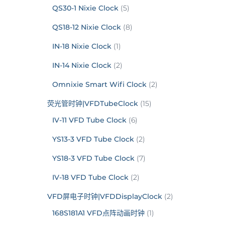
QS30-1 Nixie Clock
(5)
QS18-12 Nixie Clock
(8)
IN-18 Nixie Clock
(1)
IN-14 Nixie Clock
(2)
Omnixie Smart Wifi Clock
(2)
荧光管时钟|VFDTubeClock
(15)
IV-11 VFD Tube Clock
(6)
YS13-3 VFD Tube Clock
(2)
YS18-3 VFD Tube Clock
(7)
IV-18 VFD Tube Clock
(2)
VFD屏电子时钟|VFDDisplayClock
(2)
168S181A1 VFD点阵动画时钟
(1)