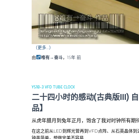
（更多…）
由
唯有→奋斗
，
15年
前
YS18-3 VFD TUBE CLOCK
二十四小时的感动(古典版III) 
品】
从虎年腊月到兔年正月，饱含了我对时钟所有期
在这之前从LED到辉光管再到VFD点阵、从石英晶体
钟虽简单，想做完美不容易…