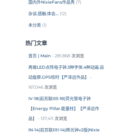
国内外NixieFans作品秀
(7)
杂谈.感触.体会…
(12)
未分类
(1)
热门文章
首页 | Main
- 281,868 次浏览
再做LED点阵电子钟.3种字体.4种动画.自
动旋屏.GPS校时【严泽远作品】
-
167,046 次浏览
IV-18(前苏联ИВ-18)荧光管电子钟
【Energy Pillar.能量柱】【严泽远作
品】
- 137,411 次浏览
IN-14(前苏联ИН-14)辉光钟v2版|Nixie