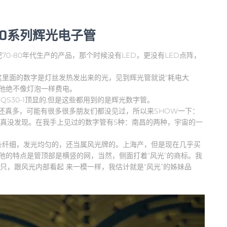
30系列辉光电子管
0-80年代生产的产品，那个时候没有LED，更没有LED点阵，
里面的数字是灯丝发热发出来的光，见到辉光管就说“耗电大
但他绝不像灯泡一样费电。
QS30-1顶显的,但是这些都用到的是辉光数字管。
类还真多，可能有很多很多朋友们都没见过，所以来SHOW一下：
还真没发现。在我手上见过的数字管有5种：南昌的两种，宇宙的一
条纤细，发光均匀的，还当属风光牌的。上海产，但是现在几乎买
他的特点是管顶部是横竖的网，当然，侧面打着“风光”的商标。我
几只，跟风光内部看起 来一模一样，我估计就是“风光”的姊妹品