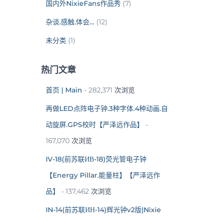
国内外NixieFans作品秀
(7)
杂谈.感触.体会…
(12)
未分类
(1)
热门文章
首页 | Main
- 282,371 次浏览
再做LED点阵电子钟.3种字体.4种动画.自
动旋屏.GPS校时【严泽远作品】
-
167,070 次浏览
IV-18(前苏联ИВ-18)荧光管电子钟
【Energy Pillar.能量柱】【严泽远作
品】
- 137,462 次浏览
IN-14(前苏联ИН-14)辉光钟v2版|Nixie