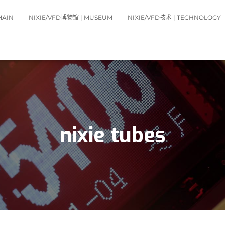
MAIN
NIXIE/VFD博物馆 | MUSEUM
NIXIE/VFD技术 | TECHNOLOGY
nixie tubes