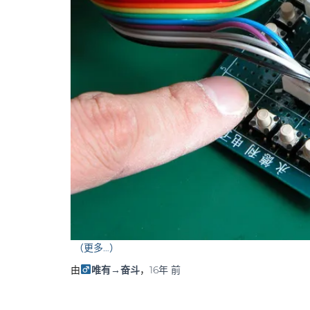
（更多…）
由
唯有→奋斗
，
16年
前