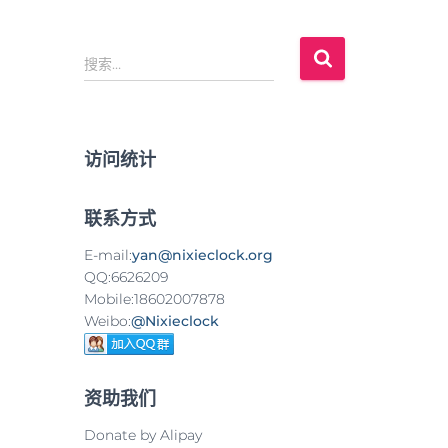
搜
搜索…
索
：
访问统计
联系方式
E-mail:
yan@nixieclock.org
QQ:6626209
Mobile:18602007878
Weibo:
@Nixieclock
资助我们
Donate by Alipay