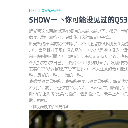
NIXIESHOW辉光钟秀
SHOW一下你可能没见过的QS
辉光管这东西貌似现在知道的人越来越少了，都是上世纪7
想显示数字和符号，只能使用这种辉光电子管。
辉光管的原理我就不罗嗦了，不过还是有很多朋友认为这
户”。当然相对于现在微安级的LCD来说是耗电很多，
前一段时间折腾了几台辉光钟，有QS18-12侧显的，也有
今儿扒拉扒拉自己手上的QS30-1系列的管子，发现种
其实QS30系列的数字管有很多种，不大注意的话可能
种，风光的一种，上海的一种。
我感觉效果最好的，我指的是显示效果最好的，辉光线
不到了，我手上也仅有20只左右，已经当 宝贝收藏了。
刚说的“上海牌”效果也很好，但是很少见，我手上有10
牌，呵呵。
下图为最好的“风光”牌：