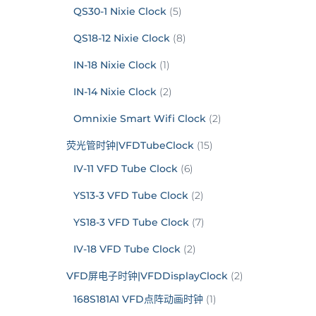
QS30-1 Nixie Clock
(5)
QS18-12 Nixie Clock
(8)
IN-18 Nixie Clock
(1)
IN-14 Nixie Clock
(2)
Omnixie Smart Wifi Clock
(2)
荧光管时钟|VFDTubeClock
(15)
IV-11 VFD Tube Clock
(6)
YS13-3 VFD Tube Clock
(2)
YS18-3 VFD Tube Clock
(7)
IV-18 VFD Tube Clock
(2)
VFD屏电子时钟|VFDDisplayClock
(2)
168S181A1 VFD点阵动画时钟
(1)