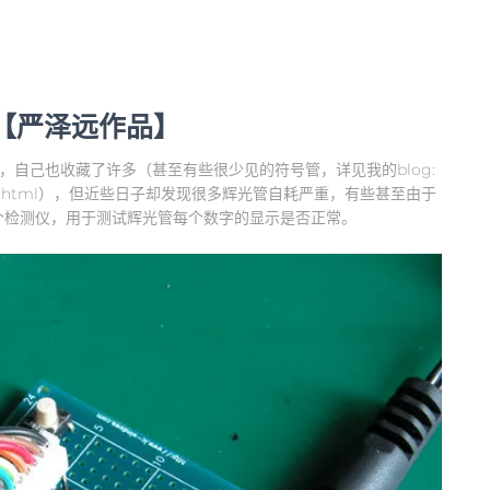
仪【严泽远作品】
钟，自己也收藏了许多（甚至有些很少见的符号管，详见我的blog:
b010100od2d.html），但近些日子却发现很多辉光管自耗严重，有些甚至由于
个检测仪，用于测试辉光管每个数字的显示是否正常。