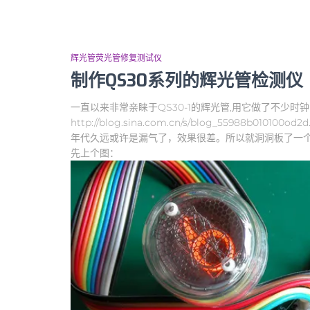
辉光管荧光管修复测试仪
制作QS30系列的辉光管检测
一直以来非常亲睐于QS30-1的辉光管,用它做了不少时
http://blog.sina.com.cn/s/blog_55988
年代久远或许是漏气了，效果很差。所以就洞洞板了一
先上个图：