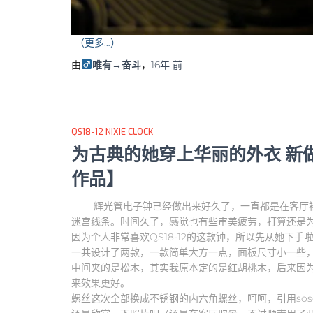
（更多…）
由
唯有→奋斗
，
16年
前
QS18-12 NIXIE CLOCK
为古典的她穿上华丽的外衣 新做
作品】
辉光管电子钟已经做出来好久了，一直都是在客厅裸奔
迷宫线条。时间久了，感觉也有些审美疲劳，打算还是
因为个人非常喜欢QS18-12的这款钟，所以先从她下手
一共设计了两款，一款简单大方一点，面板尺寸小一些
中间夹的是松木，其实我原本定的是红胡桃木，后来因
来效果更好。
螺丝这次全部换成不锈钢的内六角螺丝，呵呵，引用sos