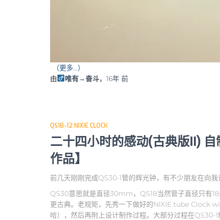
（更多…）
由
唯有→奋斗
，
16年
前
QS18-12 NIXIE CLOCK
二十四小时的感动(古典版II) 自
作品】
前几天刚刚完成QS30-1管的辉光钟，有不少朋友在向我
QS30意思就是直径30mm，QS18当然管子直径只有1
更古典。老规矩，先秀一下做好的NIXIE tube Clock
哈），然后再附上设计制作过程。大部分过程在QS30-1