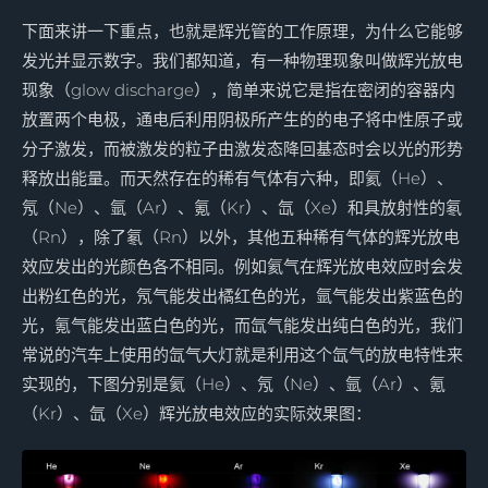
下面来讲一下重点，也就是辉光管的工作原理，为什么它能够
发光并显示数字。我们都知道，有一种物理现象叫做辉光放电
现象（glow discharge），简单来说它是指在密闭的容器内
放置两个电极，通电后利用阴极所产生的的电子将中性原子或
分子激发，而被激发的粒子由激发态降回基态时会以光的形势
释放出能量。而天然存在的稀有气体有六种，即氦（He）、
氖（Ne）、氩（Ar）、氪（Kr）、氙（Xe）和具放射性的氡
（Rn），除了氡（Rn）以外，其他五种稀有气体的辉光放电
效应发出的光颜色各不相同。例如氦气在辉光放电效应时会发
出粉红色的光，氖气能发出橘红色的光，氩气能发出紫蓝色的
光，氪气能发出蓝白色的光，而氙气能发出纯白色的光，我们
常说的汽车上使用的氙气大灯就是利用这个氙气的放电特性来
实现的，下图分别是氦（He）、氖（Ne）、氩（Ar）、氪
（Kr）、氙（Xe）辉光放电效应的实际效果图：