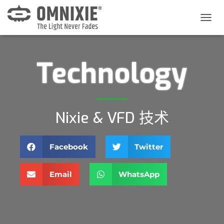
切
换
导
航
Technology
Nixie & VFD 技术
Facebook
Twitter
Email
WhatsApp