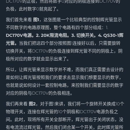
DC170V的正极，然后将数字0对应的阴极连接到DC170V的
负极，此时数字0就亮起了。
我们首先来看
图1
，这张图是一个比较典型的控制辉光管显示
不同数字的电路原理图，整个电路有四个部分组成：1.
DC170V电源。2. 20K限流电阻。3. 切换开关。4. QS30-1辉
光管。
当我们把这四个部分按照图1连接好以后，只需要旋转
切换开关，将DC170V的负极连接到辉光管不同的阴极上，阴
极所对应的数字就会显示出来了。
所以，让辉光管来显示数字并不难，而我们真正需要去设计的
是如何让辉光管按照我们的要求去显示我们想要显示的数字，
也就是说如何设计一套控制电路，来控制我们需要显示的数字
对应的阴极与DC170V的负极相连。
我们再来看
图2
，对于图1来讲，我们将一个旋转开关换成10个
物理开关，连接在辉光管的10个阴极和DC170V电源负极之
间。此时，现将所有开关全部断开，辉光管出于关闭状态，没
有电流流过辉光管。然后我们闭合某一个开关，此时辉光管所